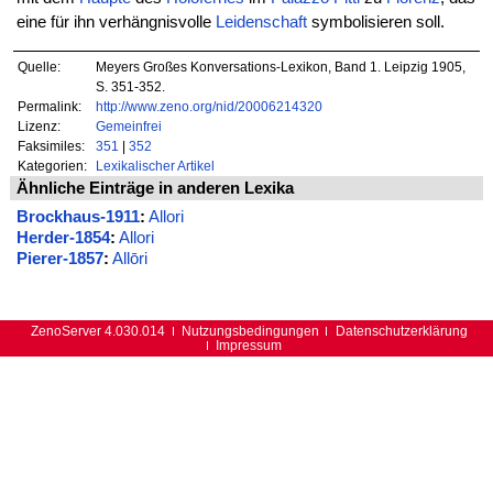
eine für ihn verhängnisvolle
Leidenschaft
symbolisieren soll.
Quelle:
Meyers Großes Konversations-Lexikon, Band 1. Leipzig 1905,
S. 351-352.
Permalink:
http://www.zeno.org/nid/20006214320
Lizenz:
Gemeinfrei
Faksimiles:
351
|
352
Kategorien:
Lexikalischer Artikel
Ähnliche Einträge in anderen Lexika
Brockhaus-1911
:
Allori
Herder-1854
:
Allori
Pierer-1857
:
Allōri
ZenoServer 4.030.014
Nutzungsbedingungen
Datenschutzerklärung
Impressum