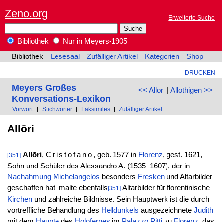
Zeno.org
Erweiterte Suche
Bibliothek
Nur in Meyers-1905
Bibliothek
Lesesaal
Zufälliger Artikel
Kategorien
Shop
DRUCKEN
Meyers Großes
<< Allor
|
Allothigēn >>
Konversations-Lexikon
Vorwort
|
Stichwörter
|
Faksimiles
|
Zufälliger Artikel
Allōri
Allōri
,
Cristofano
, geb. 1577 in
Florenz
, gest. 1621,
[351]
Sohn und Schüler des Alessandro A. (1535–1607), der in
Nachahmung
Michelangelos
besonders
Fresken
und Altarbilder
geschaffen hat, malte ebenfalls
Altarbilder für florentinische
[351]
Kirchen
und zahlreiche Bildnisse. Sein Hauptwerk ist die durch
vortreffliche Behandlung des
Helldunkels
ausgezeichnete
Judith
mit dem
Haupte
des
Holofernes
im
Palazzo
Pitti
zu
Florenz
, das