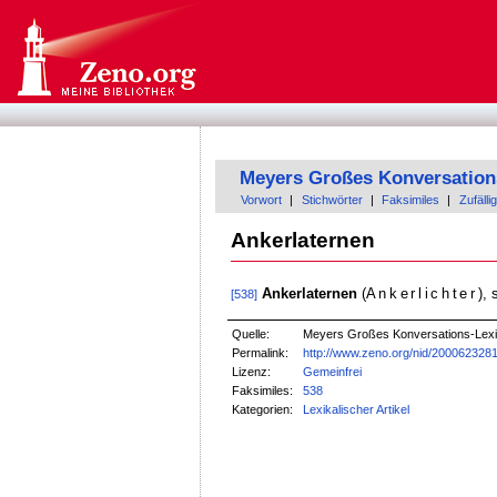
Meyers Großes Konversation
Vorwort
|
Stichwörter
|
Faksimiles
|
Zufällig
Ankerlaternen
Ankerlaternen
(
Ankerlichter
), 
[538]
Quelle:
Meyers Großes Konversations-Lexik
Permalink:
http://www.zeno.org/nid/200062328
Lizenz:
Gemeinfrei
Faksimiles:
538
Kategorien:
Lexikalischer Artikel