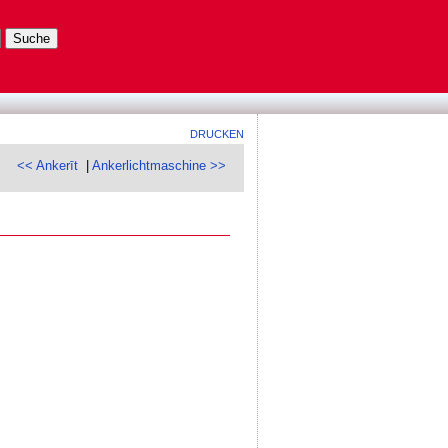
DRUCKEN
<< Ankerīt
|
Ankerlichtmaschine >>