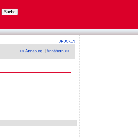
DRUCKEN
<< Annaburg
|
Annähern >>