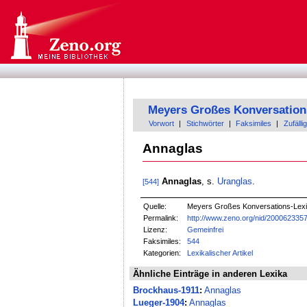
Meyers Großes Konversation
Vorwort
|
Stichwörter
|
Faksimiles
|
Zufällig
Annaglas
Annaglas
, s.
Uranglas
.
[544]
Quelle:
Meyers Großes Konversations-Lexik
Permalink:
http://www.zeno.org/nid/200062335
Lizenz:
Gemeinfrei
Faksimiles:
544
Kategorien:
Lexikalischer Artikel
Ähnliche Einträge in anderen Lexika
Brockhaus-1911
:
Annaglas
Lueger-1904
:
Annaglas