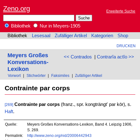
Zeno.org
Erweiterte Suche
Bibliothek
Nur in Meyers-1905
Bibliothek
Lesesaal
Zufälliger Artikel
Kategorien
Shop
DRUCKEN
Meyers Großes
<< Contrados
|
Contrarĭa actĭo >>
Konversations-
Lexikon
Vorwort
|
Stichwörter
|
Faksimiles
|
Zufälliger Artikel
Contrainte par corps
Contrainte par corps
(franz., spr. kongträngt' par kōr), s.
[269]
Haft
.
Quelle:
Meyers Großes Konversations-Lexikon, Band 4. Leipzig 1906,
S. 269.
Permalink:
http://www.zeno.org/nid/20006442943