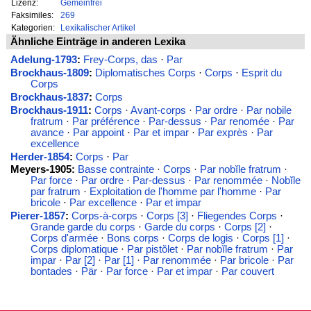
Lizenz:
Gemeinfrei
Faksimiles:
269
Kategorien:
Lexikalischer Artikel
Ähnliche Einträge in anderen Lexika
Adelung-1793
:
Frey-Corps, das
·
Par
Brockhaus-1809
:
Diplomatisches Corps
·
Corps
·
Esprit du
Corps
Brockhaus-1837
:
Corps
Brockhaus-1911
:
Corps
·
Avant-corps
·
Par ordre
·
Par nobile
fratrum
·
Par préférence
·
Par-dessus
·
Par renomée
·
Par
avance
·
Par appoint
·
Par et impar
·
Par exprès
·
Par
excellence
Herder-1854
:
Corps
·
Par
Meyers-1905:
Basse contrainte
·
Corps
·
Par nobĭle fratrum
·
Par force
·
Par ordre
·
Par-dessus
·
Par renommée
·
Nobĭle
par fratrum
·
Exploitation de l'homme par l'homme
·
Par
bricole
·
Par excellence
·
Par et impar
Pierer-1857
:
Corps-à-corps
·
Corps [3]
·
Fliegendes Corps
·
Grande garde du corps
·
Garde du corps
·
Corps [2]
·
Corps d'armée
·
Bons corps
·
Corps de logis
·
Corps [1]
·
Corps diplomatique
·
Par pistŏlet
·
Par nobĭle fratrum
·
Par
impar
·
Par [2]
·
Par [1]
·
Par renommée
·
Par bricole
·
Par
bontades
·
Pär
·
Par force
·
Par et impar
·
Par couvert