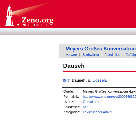
Meyers Großes Konversation
Vorwort
|
Stichwörter
|
Faksimiles
|
Zufällig
Dauseh
Dauseh
, s.
Dôsseh
.
[546]
Quelle:
Meyers Großes Konversations-Lexik
Permalink:
http://www.zeno.org/nid/200064682
Lizenz:
Gemeinfrei
Faksimiles:
546
Kategorien:
Lexikalischer Artikel