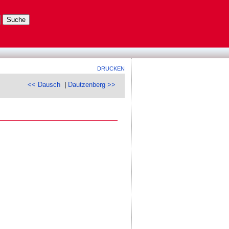
DRUCKEN
<< Dausch
|
Dautzenberg >>