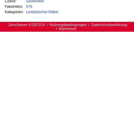
Lizenz:
Gemeinfrei
Faksimiles:
576
Kategorien:
Lexikalischer Artikel
ZenoServer 4.030.014
Nutzungsbedingungen
Datenschutzerklärung
Impressum