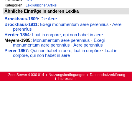
Kategorien:
Lexikalischer Artikel
Ähnliche Einträge in anderen Lexika
Brockhaus-1809
:
Die Aere
Brockhaus-1911
:
Exegi monuméntum aere perennius
·
Aere
perennius
Herder-1854
:
Luat in corpore, qui non habet in aere
Meyers-1905:
Monumentum aere perennĭus
·
Exēgi
monumentum aere perennĭus
·
Aere perennĭus
Pierer-1857
:
Qui non habet in aere, luat in corpŏre
·
Luat in
corpŏre, qui non habet in aere
ZenoServer 4.030.014
Nutzungsbedingungen
Datenschutzerklärung
Impressum