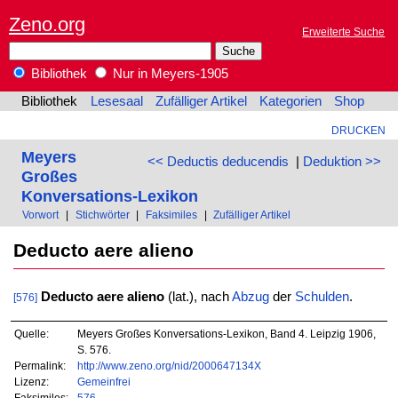
Zeno.org
Erweiterte Suche
Bibliothek
Nur in Meyers-1905
Bibliothek
Lesesaal
Zufälliger Artikel
Kategorien
Shop
DRUCKEN
Meyers
<< Deductis deducendis
|
Deduktion >>
Großes
Konversations-Lexikon
Vorwort
|
Stichwörter
|
Faksimiles
|
Zufälliger Artikel
Deducto aere alieno
Deducto aere alieno
(lat.), nach
Abzug
der
Schulden
.
[576]
Quelle:
Meyers Großes Konversations-Lexikon, Band 4. Leipzig 1906,
S. 576.
Permalink:
http://www.zeno.org/nid/2000647134X
Lizenz:
Gemeinfrei
Faksimiles:
576