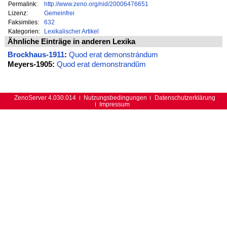
Permalink:
http://www.zeno.org/nid/20006476651
Lizenz:
Gemeinfrei
Faksimiles:
632
Kategorien:
Lexikalischer Artikel
Ähnliche Einträge in anderen Lexika
Brockhaus-1911
:
Quod erat demonstrándum
Meyers-1905:
Quod erat demonstrandŭm
ZenoServer 4.030.014
Nutzungsbedingungen
Datenschutzerklärung
Impressum