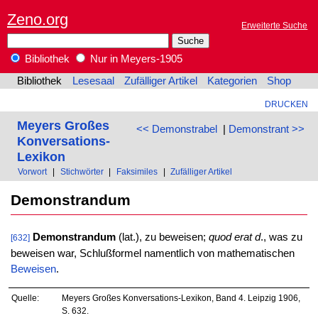
Zeno.org
Erweiterte Suche
Bibliothek
Nur in Meyers-1905
Bibliothek
Lesesaal
Zufälliger Artikel
Kategorien
Shop
DRUCKEN
Meyers Großes
<< Demonstrabel
|
Demonstrant >>
Konversations-
Lexikon
Vorwort
|
Stichwörter
|
Faksimiles
|
Zufälliger Artikel
Demonstrandum
Demonstrandum
(lat.), zu beweisen;
quod erat d
., was zu
[632]
beweisen war, Schlußformel namentlich von mathematischen
Beweisen
.
Quelle:
Meyers Großes Konversations-Lexikon, Band 4. Leipzig 1906,
S. 632.