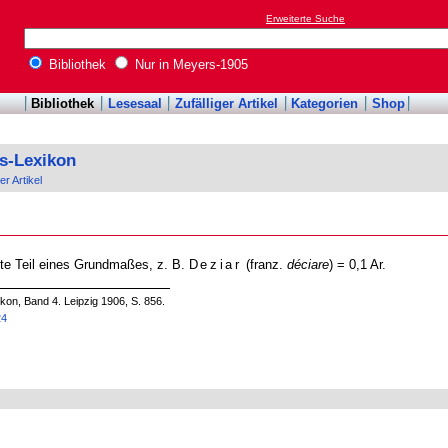
Erweiterte Suche
Bibliothek
Nur in Meyers-1905
Bibliothek
Lesesaal
Zufälliger Artikel
Kategorien
Shop
s-Lexikon
er Artikel
nte Teil eines Grundmaßes, z. B.
Deziar
(franz.
déciare
) = 0,1 Ar.
on, Band 4. Leipzig 1906, S. 856.
24