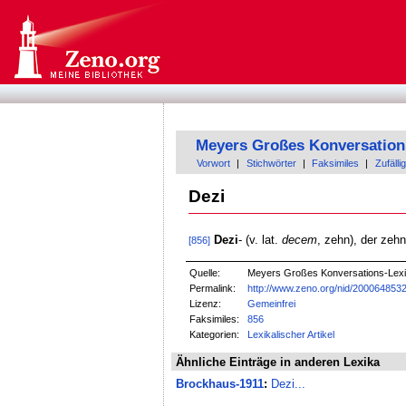
Meyers Großes Konversation
Vorwort
|
Stichwörter
|
Faksimiles
|
Zufällig
Dezi
Dezi
- (v. lat.
decem
, zehn), der zeh
[856]
Quelle:
Meyers Großes Konversations-Lexik
Permalink:
http://www.zeno.org/nid/200064853
Lizenz:
Gemeinfrei
Faksimiles:
856
Kategorien:
Lexikalischer Artikel
Ähnliche Einträge in anderen Lexika
Brockhaus-1911
:
Dezi...