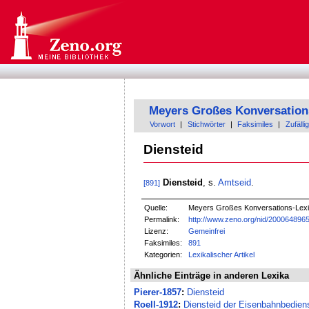
Meyers Großes Konversation
Vorwort
|
Stichwörter
|
Faksimiles
|
Zufällig
Diensteid
Diensteid
, s.
Amtseid
.
[891]
Quelle:
Meyers Großes Konversations-Lexik
Permalink:
http://www.zeno.org/nid/200064896
Lizenz:
Gemeinfrei
Faksimiles:
891
Kategorien:
Lexikalischer Artikel
Ähnliche Einträge in anderen Lexika
Pierer-1857
:
Diensteid
Roell-1912
:
Diensteid der Eisenbahnbedien