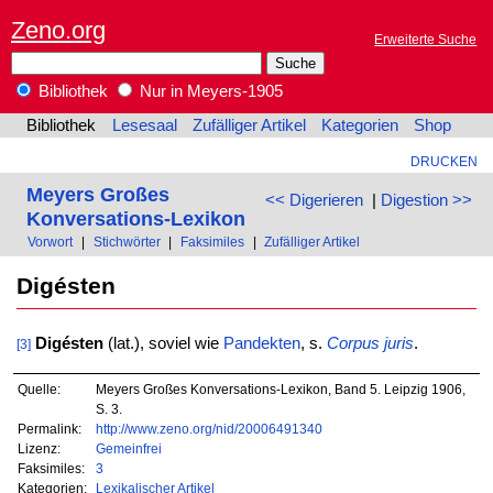
Zeno.org
Erweiterte Suche
Bibliothek
Nur in Meyers-1905
Bibliothek
Lesesaal
Zufälliger Artikel
Kategorien
Shop
DRUCKEN
Meyers Großes
<< Digerieren
|
Digestion >>
Konversations-Lexikon
Vorwort
|
Stichwörter
|
Faksimiles
|
Zufälliger Artikel
Digésten
Digésten
(lat.), soviel wie
Pandekten
, s.
Corpus juris
.
[3]
Quelle:
Meyers Großes Konversations-Lexikon, Band 5. Leipzig 1906,
S. 3.
Permalink:
http://www.zeno.org/nid/20006491340
Lizenz:
Gemeinfrei
Faksimiles:
3
Kategorien:
Lexikalischer Artikel