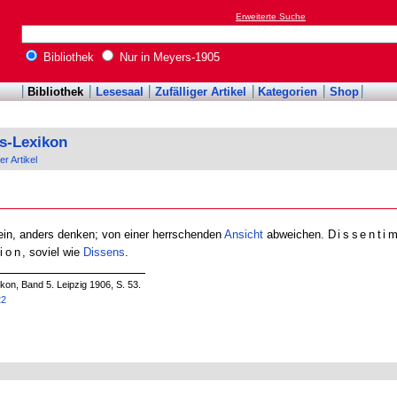
Erweiterte Suche
Bibliothek
Nur in Meyers-1905
Bibliothek
Lesesaal
Zufälliger Artikel
Kategorien
Shop
s-Lexikon
er Artikel
sein, anders denken; von einer herrschenden
Ansicht
abweichen.
Dissenti
ion
, soviel wie
Dissens
.
n, Band 5. Leipzig 1906, S. 53.
22