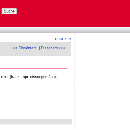
DRUCKEN
<< Dissénters
|
Disserieren >>
ment
(franz., spr. dissangtimāng),