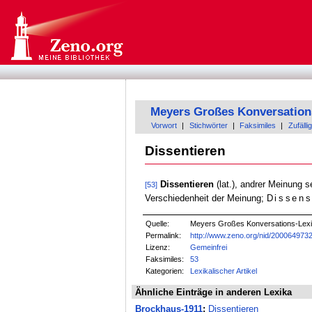
Meyers Großes Konversation
Vorwort
|
Stichwörter
|
Faksimiles
|
Zufällig
Dissentieren
Dissentieren
(lat.), andrer Meinung 
[53]
Verschiedenheit der Meinung;
Dissens
Quelle:
Meyers Großes Konversations-Lexiko
Permalink:
http://www.zeno.org/nid/200064973
Lizenz:
Gemeinfrei
Faksimiles:
53
Kategorien:
Lexikalischer Artikel
Ähnliche Einträge in anderen Lexika
Brockhaus-1911
:
Dissentieren