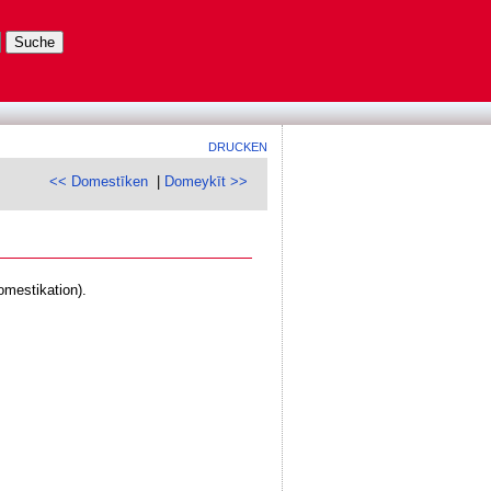
DRUCKEN
<< Domestīken
|
Domeykīt >>
omestikation).