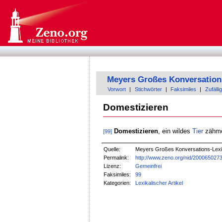
Meyers Großes Konversation
Vorwort
|
Stichwörter
|
Faksimiles
|
Zufällig
Domestizieren
Domestizieren
, ein wildes
Tier
zähme
[99]
Quelle:
Meyers Großes Konversations-Lexiko
Permalink:
http://www.zeno.org/nid/200065027
Lizenz:
Gemeinfrei
Faksimiles:
99
Kategorien:
Lexikalischer Artikel