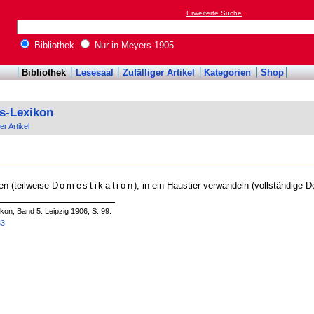
Erweiterte Suche
Bibliothek
Nur in Meyers-1905
Bibliothek
Lesesaal
Zufälliger Artikel
Kategorien
Shop
s-Lexikon
er Artikel
n (teilweise
Domestikation
), in ein Haustier verwandeln (vollständige D
n, Band 5. Leipzig 1906, S. 99.
33