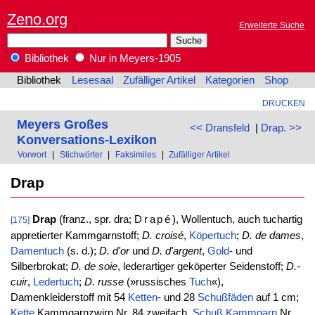
Zeno.org
Erweiterte Suche
Bibliothek
Nur in Meyers-1905
Bibliothek
Lesesaal
Zufälliger Artikel
Kategorien
Shop
DRUCKEN
Meyers Großes
<< Dransfeld
|
Drap. >>
Konversations-Lexikon
Vorwort
|
Stichwörter
|
Faksimiles
|
Zufälliger Artikel
Drap
Drap
(franz., spr. dra;
Drapé
), Wollentuch, auch tuchartig
[175]
appretierter Kammgarnstoff;
D. croisé
,
Köpertuch
;
D. de dames
,
Damentuch
(s. d.);
D. d'or
und
D. d'argent
,
Gold
- und
Silberbrokat;
D. de soie
, lederartiger geköperter Seidenstoff;
D.-
cuir
,
Ledertuch
;
D. russe
(»russisches
Tuch
«),
Damenkleiderstoff mit 54
Ketten
- und 28
Schußfäden
auf 1 cm;
Kette
Kammgarnzwirn Nr. 84 zweifach,
Schuß
Kammgarn
Nr.