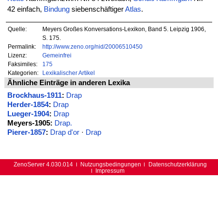
42 einfach,
Bindung
siebenschäftiger
Atlas
.
Quelle:
Meyers Großes Konversations-Lexikon, Band 5. Leipzig 1906,
S. 175.
Permalink:
http://www.zeno.org/nid/20006510450
Lizenz:
Gemeinfrei
Faksimiles:
175
Kategorien:
Lexikalischer Artikel
Ähnliche Einträge in anderen Lexika
Brockhaus-1911
:
Drap
Herder-1854
:
Drap
Lueger-1904
:
Drap
Meyers-1905:
Drap.
Pierer-1857
:
Drap d'or
·
Drap
ZenoServer 4.030.014
Nutzungsbedingungen
Datenschutzerklärung
Impressum