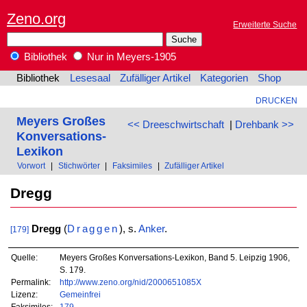
Zeno.org
Erweiterte Suche
Bibliothek
Nur in Meyers-1905
Bibliothek
Lesesaal
Zufälliger Artikel
Kategorien
Shop
DRUCKEN
Meyers Großes
<< Dreeschwirtschaft
|
Drehbank >>
Konversations-
Lexikon
Vorwort
|
Stichwörter
|
Faksimiles
|
Zufälliger Artikel
Dregg
Dregg
(
Draggen
), s.
Anker
.
[179]
Quelle:
Meyers Großes Konversations-Lexikon, Band 5. Leipzig 1906,
S. 179.
Permalink:
http://www.zeno.org/nid/2000651085X
Lizenz:
Gemeinfrei
Faksimiles:
179