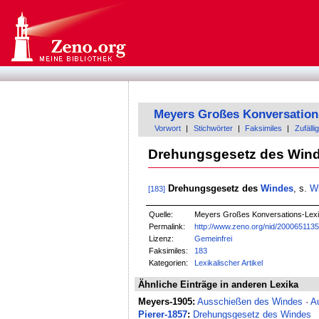
Meyers Großes Konversation
Vorwort
|
Stichwörter
|
Faksimiles
|
Zufällig
Drehungsgesetz des Win
Drehungsgesetz des
Windes
, s.
W
[183]
Quelle:
Meyers Großes Konversations-Lexik
Permalink:
http://www.zeno.org/nid/200065113
Lizenz:
Gemeinfrei
Faksimiles:
183
Kategorien:
Lexikalischer Artikel
Ähnliche Einträge in anderen Lexika
Meyers-1905:
Ausschießen des Windes
·
A
Pierer-1857
:
Drehungsgesetz des Windes