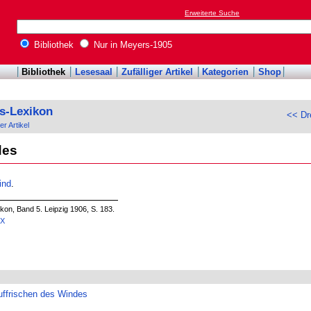
Erweiterte Suche
Bibliothek
Nur in Meyers-1905
Bibliothek
Lesesaal
Zufälliger Artikel
Kategorien
Shop
s-Lexikon
<< Dr
er Artikel
des
ind
.
on, Band 5. Leipzig 1906, S. 183.
5X
uffrischen des Windes