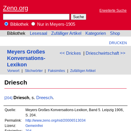
Zeno.org
Erweiterte Suche
Bibliothek
Nur in Meyers-1905
Bibliothek
Lesesaal
Zufälliger Artikel
Kategorien
Shop
DRUCKEN
Meyers Großes
<< Drickes
|
Drieschwirtschaft >>
Konversations-
Lexikon
Vorwort
|
Stichwörter
|
Faksimiles
|
Zufälliger Artikel
Driesch
Driesch
, s.
Dreesch
.
[204]
Quelle:
Meyers Großes Konversations-Lexikon, Band 5. Leipzig 1906,
S. 204.
Permalink:
http://www.zeno.org/nid/20006513034
Lizenz:
Gemeinfrei
Faksimiles:
204