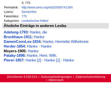
S. 775.
Permalink:
http://www.zeno.org/nid/2000674138X
Lizenz:
Gemeinfrei
Faksimiles:
775
Kategorien:
Lexikalischer Artikel
Ähnliche Einträge in anderen Lexika
Adelung-1793
:
Hanke, die
Brockhaus-1911
:
Hanke
DamenConvLex-1834
:
Hanke, Henriette Wilhelmine
Herder-1854
:
Hänke
·
Hanke
Meyers-1905:
Hanke
Pataky-1898
:
Hanke, Henr. Wilh.
Pierer-1857
:
Hanke [2]
·
Hanke [1]
·
Hänke
ZenoServer 4.030.014
Nutzungsbedingungen
Datenschutzerklärung
Impressum