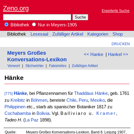
Zeno.org
Erweiterte Suche
Bibliothek
Nur in Meyers-1905
Bibliothek
Lesesaal
Zufälliger Artikel
Kategorien
Shop
DRUCKEN
Meyers Großes
<< Hanke
|
Hankel >>
Konversations-Lexikon
Vorwort
|
Stichwörter
|
Faksimiles
|
Zufälliger Artikel
Hänke
Hänke
, bei Pflanzennamen für
Thaddäus
Hänke
, geb. 1761
[775]
zu
Kreibitz
in
Böhmen
, bereiste
Chile
,
Peru
,
Mexiko
, die
Philippinen
etc., starb als spanischer Botaniker 1817 zu
Cochabamba
in
Bolivia
. Vgl.
Balliviaro u.
Kramer
,
Tadeo H
. (
La Paz
1898).
Quelle:
Meyers Großes Konversations-Lexikon, Band 8. Leipzig 1907,