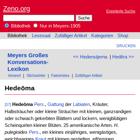
Zeno.org
Erweiterte Suche
Bibliothek
Nur in Meyers-1905
Bibliothek
Lesesaal
Zufälliger Artikel
Kategorien
Shop
DRUCKEN
Meyers Großes
<< Hedenstjerna
|
Hedĕra >>
Konversations-
Lexikon
Vorwort
|
Stichwörter
|
Faksimiles
|
Zufälliger Artikel
Hedeōma
Hedeōma
Pers
.,
Gattung
der
Labiaten
, Kräuter,
[37]
Halbsträucher oder kleine Sträucher mit kleinen, ganzrandigen
oder schwach gekerbten Blättern und lockern, wenigblütigen
Scheinquirlen kleiner Blüten. 25 amerikanische Arten.
H.
pulegioides
Pers
., ein kleines einjähriges, wenigästiges,
weichhaariges
Kraut
mit kleinen gestielten, eiförmigen,