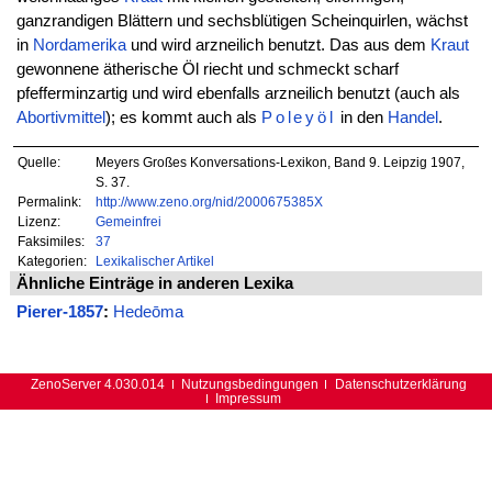
ganzrandigen Blättern und sechsblütigen Scheinquirlen, wächst
in
Nordamerika
und wird arzneilich benutzt. Das aus dem
Kraut
gewonnene ätherische Öl riecht und schmeckt scharf
pfefferminzartig und wird ebenfalls arzneilich benutzt (auch als
Abortivmittel
); es kommt auch als
Poleyöl
in den
Handel
.
Quelle:
Meyers Großes Konversations-Lexikon, Band 9. Leipzig 1907,
S. 37.
Permalink:
http://www.zeno.org/nid/2000675385X
Lizenz:
Gemeinfrei
Faksimiles:
37
Kategorien:
Lexikalischer Artikel
Ähnliche Einträge in anderen Lexika
Pierer-1857
:
Hedeōma
ZenoServer 4.030.014
Nutzungsbedingungen
Datenschutzerklärung
Impressum