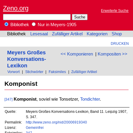
Zeno.org
Erweiterte Suche
Bibliothek
Nur in Meyers-1905
Bibliothek
Lesesaal
Zufälliger Artikel
Kategorien
Shop
DRUCKEN
Meyers Großes
<< Komponieren
|
Kompositen >>
Konversations-
Lexikon
Vorwort
|
Stichwörter
|
Faksimiles
|
Zufälliger Artikel
Komponist
Komponist
, soviel wie Tonsetzer,
Tondichter
.
[347]
Quelle:
Meyers Großes Konversations-Lexikon, Band 11. Leipzig 1907,
S. 347.
Permalink:
http://www.zeno.org/nid/20006919340
Lizenz:
Gemeinfrei
Faksimiles:
347