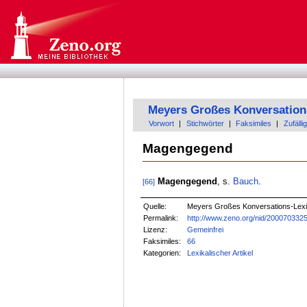
Meyers Großes Konversation
Vorwort
|
Stichwörter
|
Faksimiles
|
Zufällig
Magengegend
Magengegend
, s.
Bauch
.
[66]
Quelle:
Meyers Großes Konversations-Lexik
Permalink:
http://www.zeno.org/nid/200070332
Lizenz:
Gemeinfrei
Faksimiles:
66
Kategorien:
Lexikalischer Artikel