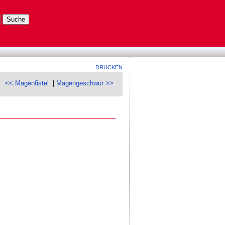
DRUCKEN
<< Magenfistel
|
Magengeschwür >>