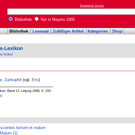
Erweiterte Suche
Bibliothek
Nur in Meyers-1905
Bibliothek
Lesesaal
Zufälliger Artikel
Kategorien
Shop
s-Lexikon
er Artikel
ae
,
Zankapfel
(vgl.
Eris
).
on, Band 13. Leipzig 1908, S. 193.
06
s scientes bonum et malum
·
Malum [1]