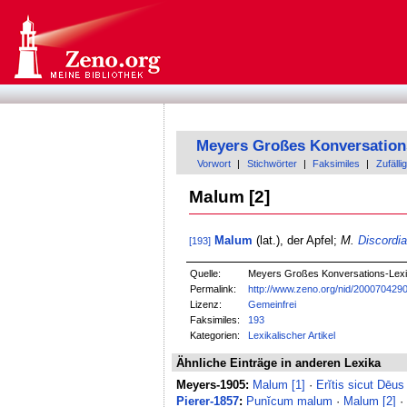
Meyers Großes Konversation
Vorwort
|
Stichwörter
|
Faksimiles
|
Zufällig
Malum [2]
Malum
(lat.), der Apfel;
M.
Discordi
[193]
Quelle:
Meyers Großes Konversations-Lexik
Permalink:
http://www.zeno.org/nid/200070429
Lizenz:
Gemeinfrei
Faksimiles:
193
Kategorien:
Lexikalischer Artikel
Ähnliche Einträge in anderen Lexika
Meyers-1905:
Malum [1]
·
Erĭtis sicut Dēu
Pierer-1857
:
Punĭcum malum
·
Malum [2]