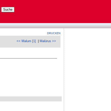
DRUCKEN
<< Malum [1]
|
Malūrus >>