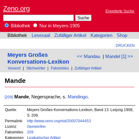
Zeno.org
Erweiterte Suche
Bibliothek
Nur in Meyers-1905
Bibliothek
Lesesaal
Zufälliger Artikel
Kategorien
Shop
DRUCKEN
Meyers Großes
<< Mandau
|
Mandel [1] >>
Konversations-Lexikon
Vorwort
|
Stichwörter
|
Faksimiles
|
Zufälliger Artikel
Mande
Mande
, Negersprache, s.
Mandingo
.
[209]
Quelle:
Meyers Großes Konversations-Lexikon, Band 13. Leipzig 1908,
S. 209.
Permalink:
http://www.zeno.org/nid/20007044453
Lizenz:
Gemeinfrei
Faksimiles:
209
Kategorien:
Lexikalischer Artikel