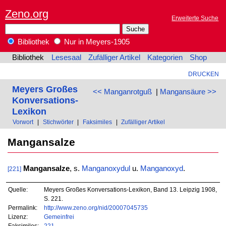
Zeno.org
Erweiterte Suche
Bibliothek
Nur in Meyers-1905
Bibliothek
Lesesaal
Zufälliger Artikel
Kategorien
Shop
DRUCKEN
Meyers Großes
<< Manganrotguß
|
Mangansäure >>
Konversations-
Lexikon
Vorwort
|
Stichwörter
|
Faksimiles
|
Zufälliger Artikel
Mangansalze
Mangansalze
, s.
Manganoxydul
u.
Manganoxyd
.
[221]
Quelle:
Meyers Großes Konversations-Lexikon, Band 13. Leipzig 1908,
S. 221.
Permalink:
http://www.zeno.org/nid/20007045735
Lizenz:
Gemeinfrei
Faksimiles:
221