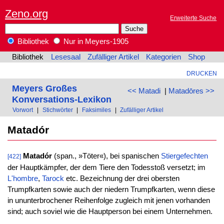
Zeno.org
Erweiterte Suche
Bibliothek
Nur in Meyers-1905
Bibliothek
Lesesaal
Zufälliger Artikel
Kategorien
Shop
DRUCKEN
Meyers Großes
<< Matadi
|
Matadōres >>
Konversations-Lexikon
Vorwort
|
Stichwörter
|
Faksimiles
|
Zufälliger Artikel
Matadór
Matadór
(span., »Töter«), bei spanischen
Stiergefechten
[422]
der Hauptkämpfer, der dem Tiere den Todesstoß versetzt; im
L'hombre
,
Tarock
etc. Bezeichnung der drei obersten
Trumpfkarten sowie auch der niedern Trumpfkarten, wenn diese
in ununterbrochener Reihenfolge zugleich mit jenen vorhanden
sind; auch soviel wie die Hauptperson bei einem Unternehmen.