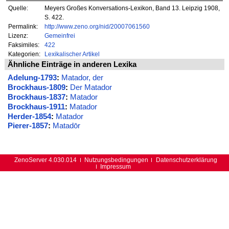
Quelle:
Meyers Großes Konversations-Lexikon, Band 13. Leipzig 1908,
S. 422.
Permalink:
http://www.zeno.org/nid/20007061560
Lizenz:
Gemeinfrei
Faksimiles:
422
Kategorien:
Lexikalischer Artikel
Ähnliche Einträge in anderen Lexika
Adelung-1793
:
Matador, der
Brockhaus-1809
:
Der Matador
Brockhaus-1837
:
Matador
Brockhaus-1911
:
Matador
Herder-1854
:
Matador
Pierer-1857
:
Matadōr
ZenoServer 4.030.014
Nutzungsbedingungen
Datenschutzerklärung
Impressum