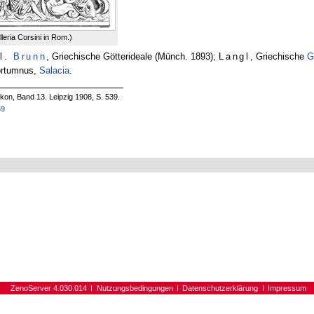
leria Corsini in Rom.)
l.
Brunn
, Griechische Götterideale (Münch. 1893);
Langl
, Griechische
G
ortumnus,
Salacia
.
on, Band 13. Leipzig 1908, S. 539.
59
ZenoServer 4.030.014
Nutzungsbedingungen
Datenschutzerklärung
Impressum