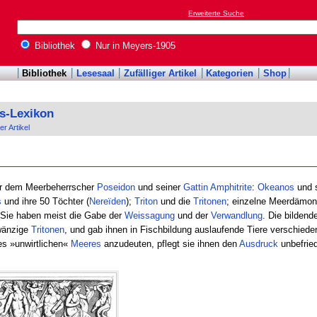
Erweiterte Suche
Bibliothek
Nur in Meyers-1905
Bibliothek
Lesesaal
Zufälliger Artikel
Kategorien
Shop
s-Lexikon
er Artikel
 dem Meerbeherrscher
Poseidon
und seiner
Gattin
Amphitrite
:
Okeanos
und 
s
und ihre 50 Töchter (
Nereïden
);
Triton
und die
Tritonen
; einzelne Meerdämon
 Sie haben meist die Gabe der
Weissagung
und der
Verwandlung
. Die bildend
hwänzige
Tritonen
, und gab ihnen in Fischbildung auslaufende Tiere verschiedene
es »unwirtlichen«
Meeres
anzudeuten, pflegt sie ihnen den
Ausdruck
unbefrie