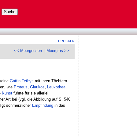
DRUCKEN
<< Meergeusen
|
Meergras >>
seine
Gattin
Tethys
mit ihren Töchtern
en, wie
Proteus
,
Glaukos
,
Leukothea
,
e
Kunst
führte für sie allerlei
r Art bei (vgl. die Abbildung auf S. 540
digt schmerzlicher
Empfindung
in das