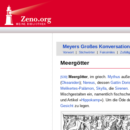
Meyers Großes Konversation
Vorwort
|
Stichwörter
|
Faksimiles
|
Zufällig
Meergötter
Meergötter
, im griech.
Mythus
außer
[539]
(
Okeaniden
);
Nereus
, dessen
Gattin
Dori
Melikertes
-
Palämon
,
Skylla
, die
Sirenen
.
Mischgestalten ein, namentlich fischsc
und Artikel »
Hippokamp
«). Um die Öde d
Gesicht
zu legen.