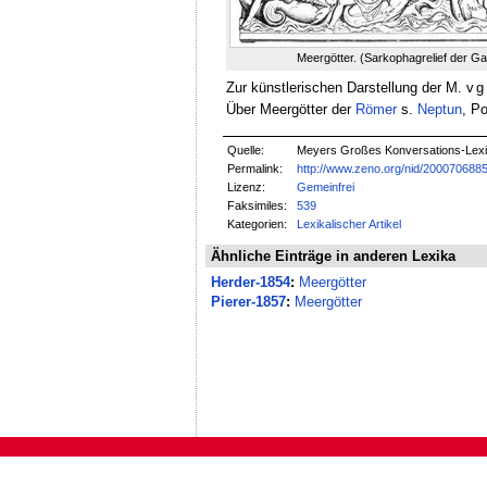
Meergötter. (Sarkophagrelief der Gal
Zur künstlerischen Darstellung der M.
vg
Über Meergötter der
Römer
s.
Neptun
, P
Quelle:
Meyers Großes Konversations-Lexik
Permalink:
http://www.zeno.org/nid/200070688
Lizenz:
Gemeinfrei
Faksimiles:
539
Kategorien:
Lexikalischer Artikel
Ähnliche Einträge in anderen Lexika
Herder-1854
:
Meergötter
Pierer-1857
:
Meergötter