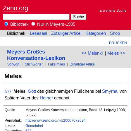
Zeno.org
Erweiterte Suche
Bibliothek
Nur in Meyers-1905
Bibliothek
Lesesaal
Zufälliger Artikel
Kategorien
Shop
DRUCKEN
Meyers Großes
<< Melenki
|
Mēles >>
Konversations-Lexikon
Vorwort
|
Stichwörter
|
Faksimiles
|
Zufälliger Artikel
Meles
Meles
,
Gott
des gleichnamigen Flüßchens bei
Smyrna
, von
[577]
Spätern Vater des
Homer
genannt.
Quelle:
Meyers Großes Konversations-Lexikon, Band 13. Leipzig 1908,
S. 577.
Permalink:
http://www.zeno.org/nid/20007072694
Lizenz:
Gemeinfrei
Faksimiles:
577