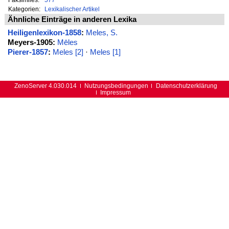
Kategorien:
Lexikalischer Artikel
Ähnliche Einträge in anderen Lexika
Heiligenlexikon-1858
:
Meles, S.
Meyers-1905:
Mēles
Pierer-1857
:
Meles [2]
·
Meles [1]
ZenoServer 4.030.014
Nutzungsbedingungen
Datenschutzerklärung
Impressum