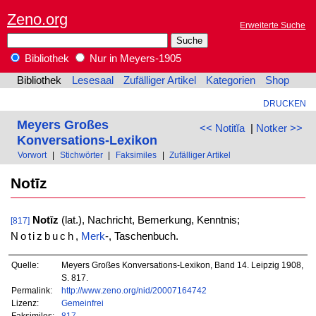
Zeno.org
Erweiterte Suche
Bibliothek
Nur in Meyers-1905
Bibliothek
Lesesaal
Zufälliger Artikel
Kategorien
Shop
DRUCKEN
Meyers Großes
<< Notitĭa
|
Notker >>
Konversations-Lexikon
Vorwort
|
Stichwörter
|
Faksimiles
|
Zufälliger Artikel
Notīz
Notīz
(lat.), Nachricht, Bemerkung, Kenntnis;
[817]
Notizbuch
,
Merk
-, Taschenbuch.
Quelle:
Meyers Großes Konversations-Lexikon, Band 14. Leipzig 1908,
S. 817.
Permalink:
http://www.zeno.org/nid/20007164742
Lizenz:
Gemeinfrei
Faksimiles:
817