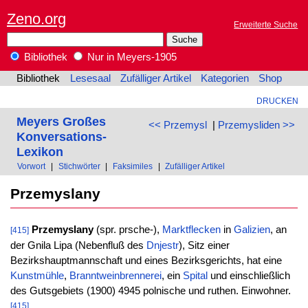
Zeno.org
Erweiterte Suche
Bibliothek
Nur in Meyers-1905
Bibliothek
Lesesaal
Zufälliger Artikel
Kategorien
Shop
DRUCKEN
Meyers Großes
<< Przemysl
|
Przemysliden >>
Konversations-
Lexikon
Vorwort
|
Stichwörter
|
Faksimiles
|
Zufälliger Artikel
Przemyslany
Przemyslany
(spr. prsche-),
Marktflecken
in
Galizien
, an
[415]
der Gnila Lipa (Nebenfluß des
Dnjestr
), Sitz einer
Bezirkshauptmannschaft und eines Bezirksgerichts, hat eine
Kunstmühle
,
Branntweinbrennerei
, ein
Spital
und einschließlich
des Gutsgebiets (1900) 4945 polnische und ruthen. Einwohner.
[415]