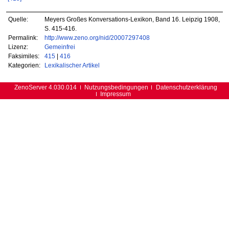
Quelle:
Meyers Großes Konversations-Lexikon, Band 16. Leipzig 1908,
S. 415-416.
Permalink:
http://www.zeno.org/nid/20007297408
Lizenz:
Gemeinfrei
Faksimiles:
415
|
416
Kategorien:
Lexikalischer Artikel
ZenoServer 4.030.014
Nutzungsbedingungen
Datenschutzerklärung
Impressum