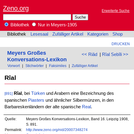
Zeno.org
Erweiterte Suche
Bibliothek
Nur in Meyers-1905
Bibliothek
Lesesaal
Zufälliger Artikel
Kategorien
Shop
DRUCKEN
Meyers Großes
<< Riâd
|
Rîal Sebîli >>
Konversations-Lexikon
Vorwort
|
Stichwörter
|
Faksimiles
|
Zufälliger Artikel
Rîal
Rîal
, bei
Türken
und Arabern eine Bezeichnung des
[891]
spanischen
Piasters
und ähnlicher Silbermünzen, in den
Barbareskenländern der alte spanische
Real
.
Quelle:
Meyers Großes Konversations-Lexikon, Band 16. Leipzig 1908,
S. 891.
Permalink:
http://www.zeno.org/nid/20007348274