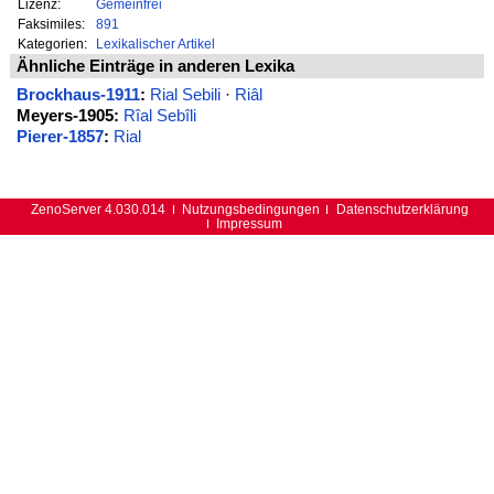
Lizenz:
Gemeinfrei
Faksimiles:
891
Kategorien:
Lexikalischer Artikel
Ähnliche Einträge in anderen Lexika
Brockhaus-1911
:
Rial Sebili
·
Riâl
Meyers-1905:
Rîal Sebîli
Pierer-1857
:
Rial
ZenoServer 4.030.014
Nutzungsbedingungen
Datenschutzerklärung
Impressum