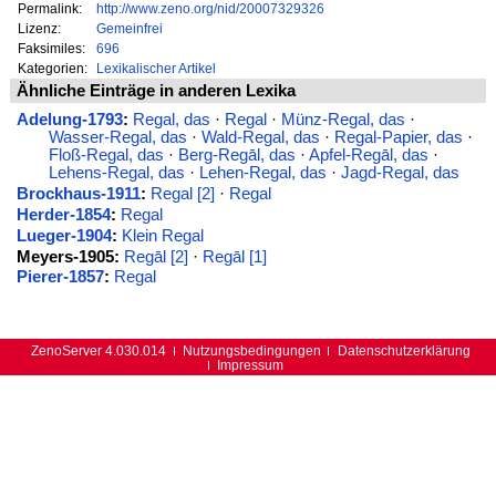
Permalink:
http://www.zeno.org/nid/20007329326
Lizenz:
Gemeinfrei
Faksimiles:
696
Kategorien:
Lexikalischer Artikel
Ähnliche Einträge in anderen Lexika
Adelung-1793
:
Regal, das
·
Regal
·
Münz-Regal, das
·
Wasser-Regal, das
·
Wald-Regal, das
·
Regal-Papier, das
·
Floß-Regal, das
·
Berg-Regāl, das
·
Apfel-Regāl, das
·
Lehens-Regal, das
·
Lehen-Regal, das
·
Jagd-Regal, das
Brockhaus-1911
:
Regal [2]
·
Regal
Herder-1854
:
Regal
Lueger-1904
:
Klein Regal
Meyers-1905:
Regāl [2]
·
Regāl [1]
Pierer-1857
:
Regal
ZenoServer 4.030.014
Nutzungsbedingungen
Datenschutzerklärung
Impressum