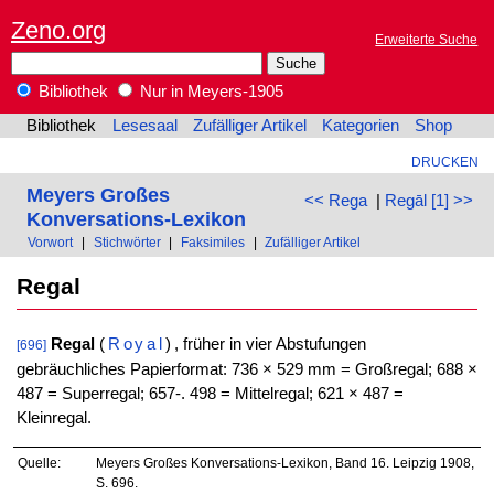
Zeno.org
Erweiterte Suche
Bibliothek
Nur in Meyers-1905
Bibliothek
Lesesaal
Zufälliger Artikel
Kategorien
Shop
DRUCKEN
Meyers Großes
<< Rega
|
Regāl [1] >>
Konversations-Lexikon
Vorwort
|
Stichwörter
|
Faksimiles
|
Zufälliger Artikel
Regal
Regal
(
Royal
)
, früher in vier Abstufungen
[696]
gebräuchliches Papierformat: 736 × 529 mm = Großregal; 688 ×
487 = Superregal; 657-. 498 = Mittelregal; 621 × 487 =
Kleinregal.
Quelle:
Meyers Großes Konversations-Lexikon, Band 16. Leipzig 1908,
S. 696.