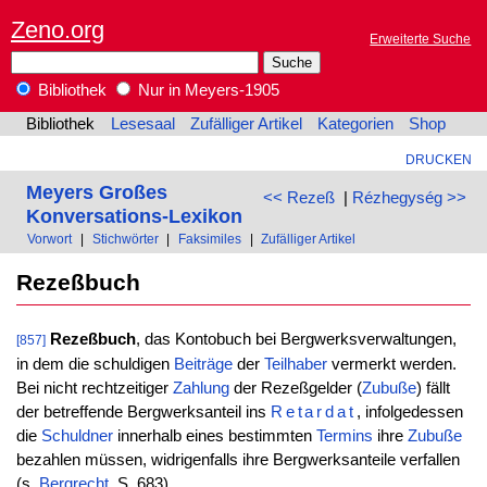
Zeno.org
Erweiterte Suche
Bibliothek
Nur in Meyers-1905
Bibliothek
Lesesaal
Zufälliger Artikel
Kategorien
Shop
DRUCKEN
Meyers Großes
<< Rezeß
|
Rézhegység >>
Konversations-Lexikon
Vorwort
|
Stichwörter
|
Faksimiles
|
Zufälliger Artikel
Rezeßbuch
Rezeßbuch
, das Kontobuch bei Bergwerksverwaltungen,
[857]
in dem die schuldigen
Beiträge
der
Teilhaber
vermerkt werden.
Bei nicht rechtzeitiger
Zahlung
der Rezeßgelder (
Zubuße
) fällt
der betreffende Bergwerksanteil ins
Retardat
, infolgedessen
die
Schuldner
innerhalb eines bestimmten
Termins
ihre
Zubuße
bezahlen müssen, widrigenfalls ihre Bergwerksanteile verfallen
(s.
Bergrecht
, S. 683).