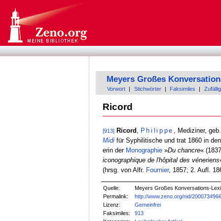
Meyers Großes Konversation
Vorwort
|
Stichwörter
|
Faksimiles
|
Zufällig
Ricord
Ricord
,
Philippe
, Mediziner, geb
[913]
Midi
für Syphilitische und trat 1860 in de
erin der
Monographie
»
Du chancre
« (1837
iconographique de l'hôpital des véneriens
(hrsg. von Alfr.
Fournier
, 1857; 2. Aufl. 
Quelle:
Meyers Großes Konversations-Lexik
Permalink:
http://www.zeno.org/nid/200073496
Lizenz:
Gemeinfrei
Faksimiles:
913