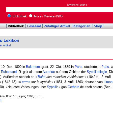
Erweiterte Suche
Bibliothek
Nur in Meyers-1905
Bibliothek
Lesesaal
Zufälliger Artikel
Kategorien
Shop
s-Lexikon
er Artikel
. 10. Dez. 1800 in
Baltimore
, gest. 22. Okt. 1889 in
Paris
, studierte in
Paris
, 
n
Ruhestand
. R. galt als erste
Autorität
auf dem Gebiete der
Syphilidologie
. Di
). Außerdem schrieb er: »
Traité
des maladies vénériennes
« (1842 ff., 2. Aufl
« (1842–63); »
Lettres
sur la syphilis
« (1851, 3. Aufl. 1863; deutsch von
Liman
1860). »Neueste Vorlesungen über
Syphilis
« gab
Gerhard
deutsch heraus (Berl. 
on, Band 16. Leipzig 1908, S. 913.
61