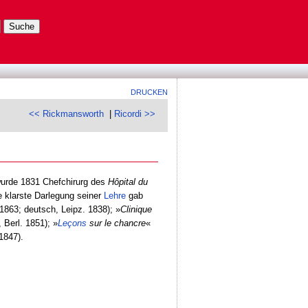
DRUCKEN
<< Rickmansworth
|
Ricordi >>
wurde 1831 Chefchirurg des
Hôpital du
e klarste Darlegung seiner
Lehre
gab
. 1863; deutsch, Leipz. 1838); »
Clinique
, Berl. 1851); »
Leçons
sur le chancre
«
1847).