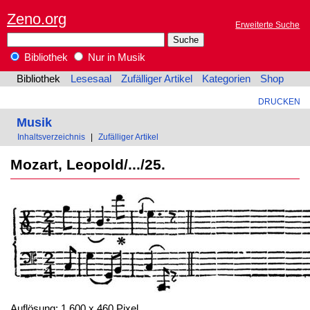
Zeno.org
Erweiterte Suche
Bibliothek
Nur in Musik
Bibliothek
Lesesaal
Zufälliger Artikel
Kategorien
Shop
DRUCKEN
Musik
Inhaltsverzeichnis
|
Zufälliger Artikel
Mozart, Leopold/.../25.
Auflösung: 1.600 x 460 Pixel