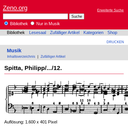
Zeno.org
Erweiterte Suche
Bibliothek
Nur in Musik
Bibliothek
Lesesaal
Zufälliger Artikel
Kategorien
Shop
DRUCKEN
Musik
Inhaltsverzeichnis
|
Zufälliger Artikel
Spitta, Philipp/.../12.
Auflösung: 1.600 x 401 Pixel