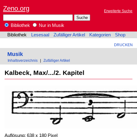
Zeno.org
Erweiterte Suche
Bibliothek
Nur in Musik
Bibliothek
Lesesaal
Zufälliger Artikel
Kategorien
Shop
DRUCKEN
Musik
Inhaltsverzeichnis
|
Zufälliger Artikel
Kalbeck, Max/.../2. Kapitel
Auflösung: 638 x 180 Pixel