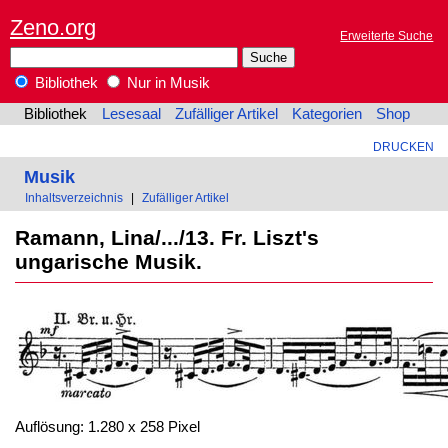
Zeno.org
Erweiterte Suche
Bibliothek
Nur in Musik
Bibliothek
Lesesaal
Zufälliger Artikel
Kategorien
Shop
DRUCKEN
Musik
Inhaltsverzeichnis
|
Zufälliger Artikel
Ramann, Lina/.../13. Fr. Liszt's
ungarische Musik.
Auflösung: 1.280 x 258 Pixel