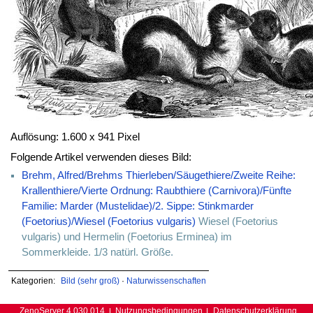
Auflösung: 1.600 x 941 Pixel
Folgende Artikel verwenden dieses Bild:
Brehm, Alfred/Brehms Thierleben/Säugethiere/Zweite Reihe:
Krallenthiere/Vierte Ordnung: Raubthiere (Carnivora)/Fünfte
Familie: Marder (Mustelidae)/2. Sippe: Stinkmarder
(Foetorius)/Wiesel (Foetorius vulgaris)
Wiesel (Foetorius
vulgaris) und Hermelin (Foetorius Erminea) im
Sommerkleide. 1/3 natürl. Größe.
Kategorien:
Bild (sehr groß)
·
Naturwissenschaften
ZenoServer 4.030.014
Nutzungsbedingungen
Datenschutzerklärung