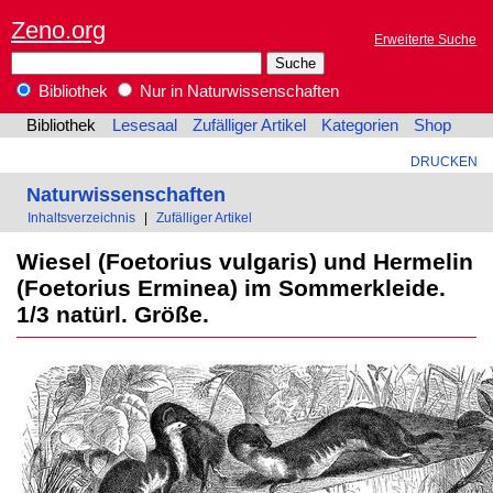
Zeno.org
Erweiterte Suche
Bibliothek
Nur in Naturwissenschaften
Bibliothek
Lesesaal
Zufälliger Artikel
Kategorien
Shop
DRUCKEN
Naturwissenschaften
Inhaltsverzeichnis
|
Zufälliger Artikel
Wiesel (Foetorius vulgaris) und Hermelin
(Foetorius Erminea) im Sommerkleide.
1/3 natürl. Größe.