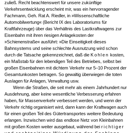
zuließ. Recht beachtenswert für unsere zukünftige
Verkehrsentwicklung erscheint mir, was ein hervorragender
Fachmann, Geh. Rat A. Riedler, in »Wissenschaftliche
Automobilwertung« (Bericht IX des Laboratoriums für
Kraftfahrzeuge) über das Verhältnis des Lastkraftwagens zur
Eisenbahn mit ihren riesigen Anlagekosten der
»Schienenstraße« ausführt: »Die Einseitigkeit dieses
Bahnsystems und seine schlechte Ausnutzung wird schon
durch die Tatsache gekennzeichnet, daß die
Kohlen
kosten,
ein Maßstab für den lebendigen Teil des Betriebes, selbst bei
großen Eisenbahnen mit dichtem Verkehr nur 5–10 Prozent der
Gesamtunkosten betragen. So gewaltig überwiegen die toten
Auslagen für Anlagen, Verwaltung usw.
Wenn die Straßen, die seit mehr als einem Jahrhundert nur
Ausdehnung, aber keine wesentliche Verbesserung erfahren
haben, für Massenverkehr verbessert werden, und wenn der
Verkehr richtig organisiert wird, dann kann der Kraftwagen auch
für einen großen Teil des Gütertransportes weitere Bedeutung
erlangen. Inzwischen wird das endlose Netz von Kleinbahnen
mit großen Kosten weiter ausgebaut, während bei
richtiger