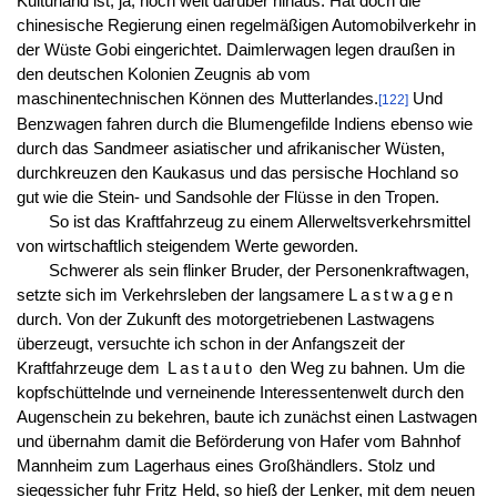
Kulturland ist, ja, noch weit darüber hinaus. Hat doch die
chinesische Regierung einen regelmäßigen Automobilverkehr in
der Wüste Gobi eingerichtet. Daimlerwagen legen draußen in
den deutschen Kolonien Zeugnis ab vom
maschinentechnischen Können des Mutterlandes.
Und
[122]
Benzwagen fahren durch die Blumengefilde Indiens ebenso wie
durch das Sandmeer asiatischer und afrikanischer Wüsten,
durchkreuzen den Kaukasus und das persische Hochland so
gut wie die Stein- und Sandsohle der Flüsse in den Tropen.
So ist das Kraftfahrzeug zu einem Allerweltsverkehrsmittel
von wirtschaftlich steigendem Werte geworden.
Schwerer als sein flinker Bruder, der Personenkraftwagen,
setzte sich im Verkehrsleben der langsamere
Lastwagen
durch. Von der Zukunft des motorgetriebenen Lastwagens
überzeugt, versuchte ich schon in der Anfangszeit der
Kraftfahrzeuge dem
Lastauto
den Weg zu bahnen. Um die
kopfschüttelnde und verneinende Interessentenwelt durch den
Augenschein zu bekehren, baute ich zunächst einen Lastwagen
und übernahm damit die Beförderung von Hafer vom Bahnhof
Mannheim zum Lagerhaus eines Großhändlers. Stolz und
siegessicher fuhr Fritz Held, so hieß der Lenker, mit dem neuen