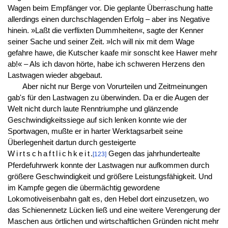
Wagen beim Empfänger vor. Die geplante Überraschung hatte
allerdings einen durchschlagenden Erfolg – aber ins Negative
hinein. »Laßt die verflixten Dummheiten«, sagte der Kenner
seiner Sache und seiner Zeit. »Ich will nix mit dem Wage
gefahre hawe, die Kutscher kaafe mir sonscht kee Hawer mehr
ab!« – Als ich davon hörte, habe ich schweren Herzens den
Lastwagen wieder abgebaut.
Aber nicht nur Berge von Vorurteilen und Zeitmeinungen
gab's für den Lastwagen zu überwinden. Da er die Augen der
Welt nicht durch laute Renntriumphe und glänzende
Geschwindigkeitssiege auf sich lenken konnte wie der
Sportwagen, mußte er in harter Werktagsarbeit seine
Überlegenheit dartun durch gesteigerte
Wirtschaftlichkeit
.
Gegen das jahrhundertealte
[123]
Pferdefuhrwerk konnte der Lastwagen nur aufkommen durch
größere Geschwindigkeit und größere Leistungsfähigkeit. Und
im Kampfe gegen die übermächtig gewordene
Lokomotiveisenbahn galt es, den Hebel dort einzusetzen, wo
das Schienennetz Lücken ließ und eine weitere Verengerung der
Maschen aus örtlichen und wirtschaftlichen Gründen nicht mehr