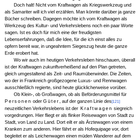
Doch halt! Nicht vom Kraftwagen als Kriegswerkzeug und
als Samariter will ich viel erzählen. Man könnte darüber ja ganze
Bücher schreiben. Dagegen möchte ich vom Kraftwagen als
Werkzeug des Kultur- und Verkehrslebens noch ein paar Worte
sagen. Ist es doch für mich eine der freudigsten
Lebenserfahrungen, daß die Idee, für die ich einst alles zu
opfern bereit war, in ungeahntem Siegeszug heute die ganze
Erde erobert hat.
Wo wir auch im heutigen Verkehrsleben hinschauen, überall
ist der Kraftwagen zukunftverheißend auf den Plan getreten,
gleich umgestaltend als Zeit- und Raumüberwinder. Die Zeiten,
wo der in Frankreich großgezogene Luxus- und Rennwagen
ausschließlich regierte, sind heute glücklicherweise vorüber.
Ob Klein-, ob Großwagen, ob als Beförderungsmittel für
Personen
oder
Güter
, auf der ganzen Linie des
[121]
neuzeitlichen Verkehrslebens ist der
Kraftwagen
siegreich
vorgedrungen. Hier fliegt er als flinker Reisewagen von Stadt zu
Stadt, von Land zu Land. Dort eilt er als Ärztewagen von einem
Kranken zum anderen. Hier fährt er als Hofequipage vor, dort
begleitet er als Leichenwagen einen müden Wanderer auf dem