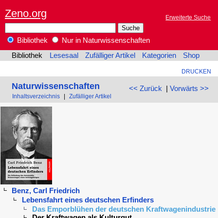
Zeno.org
Erweiterte Suche
Bibliothek
Nur in Naturwissenschaften
Bibliothek
Lesesaal
Zufälliger Artikel
Kategorien
Shop
DRUCKEN
Naturwissenschaften
<< Zurück
|
Vorwärts >>
Inhaltsverzeichnis
|
Zufälliger Artikel
Benz, Carl Friedrich
Lebensfahrt eines deutschen Erfinders
Das Emporblühen der deutschen Kraftwagenindustrie
Der Kraftwagen als Kulturgut