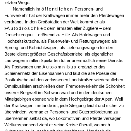
letzten Wege.
Namentlich im
öffentlichen
Personen- und
Fuhrverkehr hat der Kraftwagen immer mehr den Pferdewagen
verdrängt. In den Großstädten der Welt kommt er als
»
Autodroschke
« dem ärmsten aller Zugtiere – dem
Droschkengaul – erlösend zu Hilfe. Als Hotelwagen und
Hochzeitskutsche, als Feuerwehr- und Rettungswagen: als
Spreng- und Kehrichtwagen, als Lieferungswagen für den
Bestelldienst größerer Geschäftsbetriebe, als eigentlicher
Lastwagen in allen Spielarten tut er unermüdlich seine Dienste.
Als Postwagen und
Autoomnibus
ergänzt er das
Schienennetz der Eisenbahnen und läßt die alte Poesie der
Postkutsche auf den verlassenen Landstraßen wiederaufleben.
Omnibuslinien erschließen dem Fremdenverkehr die Schönheit
unserer Bergwelt im Schwarzwald und in den deutschen
Mittelgebirgen ebenso wie in dem Hochgebirge der Alpen. Weil
der Kraftwagen imstande ist, jede Steigung leicht und sicher zu
überwinden, vermag er Personen- und Güterbeförderung zu
übernehmen selbst da, wo Lokomotiven und Pferde versagen.
Weltumspannend zieht er seine Kreise überall, wo noch