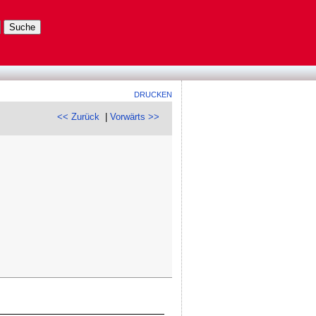
DRUCKEN
<< Zurück
|
Vorwärts >>