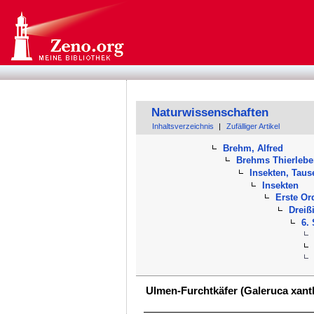
Naturwissenschaften
Inhaltsverzeichnis
|
Zufälliger Artikel
Brehm, Alfred
Brehms Thierleb
Insekten, Tau
Insekten
Erste Or
Dreiß
6.
Ulmen-Furchtkäfer (Galeruca xan