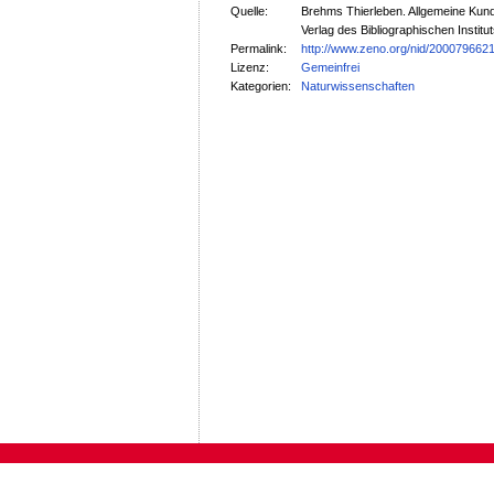
Quelle:
Brehms Thierleben. Allgemeine Kunde
Verlag des Bibliographischen Institut
Permalink:
http://www.zeno.org/nid/200079662
Lizenz:
Gemeinfrei
Kategorien:
Naturwissenschaften