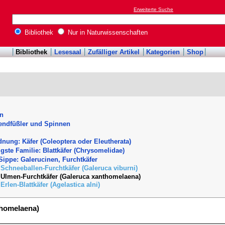
Erweiterte Suche
Bibliothek
Nur in Naturwissenschaften
Bibliothek
Lesesaal
Zufälliger Artikel
Kategorien
Shop
en
sendfüßler und Spinnen
dnung: Käfer (Coleoptera oder Eleutherata)
igste Familie: Blattkäfer (Chrysomelidae)
 Sippe: Galerucinen, Furchtkäfer
Schneeballen-Furchtkäfer (Galeruca viburni)
Ulmen-Furchtkäfer (Galeruca xanthomelaena)
Erlen-Blattkäfer (Agelastica alni)
thomelaena)