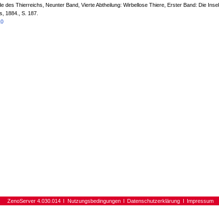
 des Thierreichs, Neunter Band, Vierte Abtheilung: Wirbellose Thiere, Erster Band: Die Inse
s, 1884., S. 187.
10
ZenoServer 4.030.014
Nutzungsbedingungen
Datenschutzerklärung
Impressum