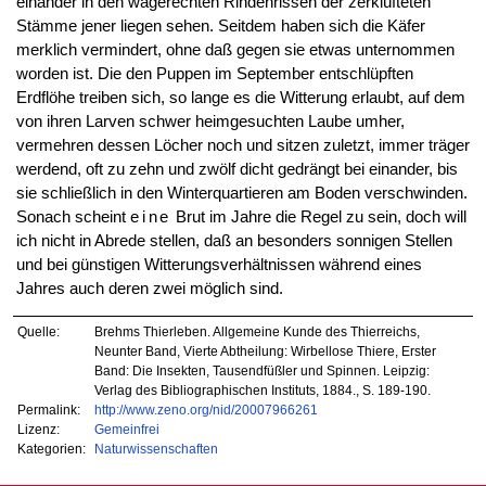
einander in den wagerechten Rindenrissen der zerklüfteten
Stämme jener liegen sehen. Seitdem haben sich die Käfer
merklich vermindert, ohne daß gegen sie etwas unternommen
worden ist. Die den Puppen im September entschlüpften
Erdflöhe treiben sich, so lange es die Witterung erlaubt, auf dem
von ihren Larven schwer heimgesuchten Laube umher,
vermehren dessen Löcher noch und sitzen zuletzt, immer träger
werdend, oft zu zehn und zwölf dicht gedrängt bei einander, bis
sie schließlich in den Winterquartieren am Boden verschwinden.
Sonach scheint
eine
Brut im Jahre die Regel zu sein, doch will
ich nicht in Abrede stellen, daß an besonders sonnigen Stellen
und bei günstigen Witterungsverhältnissen während eines
Jahres auch deren zwei möglich sind.
Quelle:
Brehms Thierleben. Allgemeine Kunde des Thierreichs,
Neunter Band, Vierte Abtheilung: Wirbellose Thiere, Erster
Band: Die Insekten, Tausendfüßler und Spinnen. Leipzig:
Verlag des Bibliographischen Instituts, 1884., S. 189-190.
Permalink:
http://www.zeno.org/nid/20007966261
Lizenz:
Gemeinfrei
Kategorien:
Naturwissenschaften