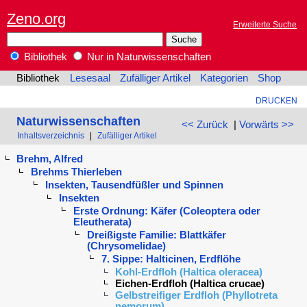
Zeno.org
Erweiterte Suche
Bibliothek
Nur in Naturwissenschaften
Bibliothek
Lesesaal
Zufälliger Artikel
Kategorien
Shop
DRUCKEN
Naturwissenschaften
<< Zurück
|
Vorwärts >>
Inhaltsverzeichnis
|
Zufälliger Artikel
Brehm, Alfred
Brehms Thierleben
Insekten, Tausendfüßler und Spinnen
Insekten
Erste Ordnung: Käfer (Coleoptera oder
Eleutherata)
Dreißigste Familie: Blattkäfer
(Chrysomelidae)
7. Sippe: Halticinen, Erdflöhe
Kohl-Erdfloh (Haltica oleracea)
Eichen-Erdfloh (Haltica crucae)
Gelbstreifiger Erdfloh (Phyllotreta
nemorum)