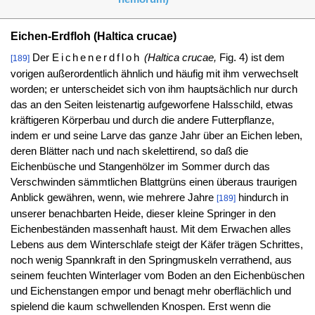
Eichen-Erdfloh (Haltica crucae)
Der
Eichenerdfloh
(Haltica crucae,
Fig. 4) ist dem
[189]
vorigen außerordentlich ähnlich und häufig mit ihm verwechselt
worden; er unterscheidet sich von ihm hauptsächlich nur durch
das an den Seiten leistenartig aufgeworfene Halsschild, etwas
kräftigeren Körperbau und durch die andere Futterpflanze,
indem er und seine Larve das ganze Jahr über an Eichen leben,
deren Blätter nach und nach skelettirend, so daß die
Eichenbüsche und Stangenhölzer im Sommer durch das
Verschwinden sämmtlichen Blattgrüns einen überaus traurigen
Anblick gewähren, wenn, wie mehrere Jahre
hindurch in
[189]
unserer benachbarten Heide, dieser kleine Springer in den
Eichenbeständen massenhaft haust. Mit dem Erwachen alles
Lebens aus dem Winterschlafe steigt der Käfer trägen Schrittes,
noch wenig Spannkraft in den Springmuskeln verrathend, aus
seinem feuchten Winterlager vom Boden an den Eichenbüschen
und Eichenstangen empor und benagt mehr oberflächlich und
spielend die kaum schwellenden Knospen. Erst wenn die