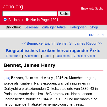
Zeno.org
Erweiterte Suche
Bibliothek
Nur in Pagel-1901
Bibliothek
Lesesaal
Zufälliger Artikel
Kategorien
Shop
DRUCKEN
<< Bennecke, Erich
|
Bennet, Sir James Risdon >>
Biographisches Lexikon hervorragender Ärzte
Einführung
|
Stichwörter
|
Bilder
|
Faksimiles
|
Zufälliger Artikel
Bennet, James Henry
Bennet
,
James Henry
, 1816 zu Manchester geb.,
[134]
wurde als Knabe in Paris erzogen, war Lehrling eines in
Derbyshire praktizierenden Onkels, studierte von 1836–43 in
Paris und wurde daselbst 1843 promoviert. Nach London
übergesiedelt, wurde er 1844 M. R. C. P. und übernahm eine
hervorragende Thätigkeit an gynäkologischen, resp.