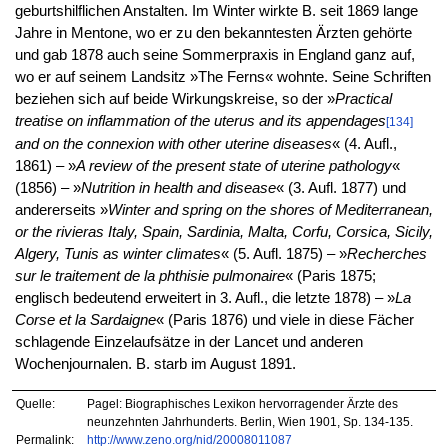
geburtshilflichen Anstalten. Im Winter wirkte B. seit 1869 lange
Jahre in Mentone, wo er zu den bekanntesten Ärzten gehörte
und gab 1878 auch seine Sommerpraxis in England ganz auf,
wo er auf seinem Landsitz »The Ferns« wohnte. Seine Schriften
beziehen sich auf beide Wirkungskreise, so der »
Practical
treatise on inflammation of the uterus and its appendages
[134]
and on the connexion with other uterine diseases
« (4. Aufl.,
1861) – »
A review of the present state of uterine pathology
«
(1856) – »
Nutrition in health and disease
« (3. Aufl. 1877) und
andererseits »
Winter and spring on the shores of Mediterranean,
or the rivieras Italy, Spain, Sardinia, Malta, Corfu, Corsica, Sicily,
Algery, Tunis as winter climates
« (5. Aufl. 1875) – »
Recherches
sur le traitement de la phthisie pulmonaire
« (Paris 1875;
englisch bedeutend erweitert in 3. Aufl., die letzte 1878) – »
La
Corse et la Sardaigne
« (Paris 1876) und viele in diese Fächer
schlagende Einzelaufsätze in der Lancet und anderen
Wochenjournalen. B. starb im August 1891.
Quelle:
Pagel: Biographisches Lexikon hervorragender Ärzte des
neunzehnten Jahrhunderts. Berlin, Wien 1901, Sp. 134-135.
Permalink:
http://www.zeno.org/nid/20008011087