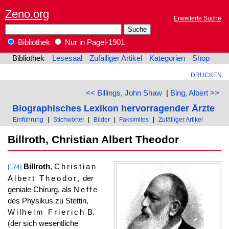
Zeno.org
Erweiterte Suche
Bibliothek
Nur in Pagel-1901
Bibliothek
Lesesaal
Zufälliger Artikel
Kategorien
Shop
DRUCKEN
<< Billings, John Shaw
|
Bing, Albert >>
Biographisches Lexikon hervorragender Ärzte
Einführung
|
Stichwörter
|
Bilder
|
Faksimiles
|
Zufälliger Artikel
Billroth, Christian Albert Theodor
Billroth
,
Christian
[174]
Albert Theodor,
der
geniale Chirurg, als
Neffe
des Physikus zu Stettin,
Wilhelm Frierich
B.
(der sich wesentliche