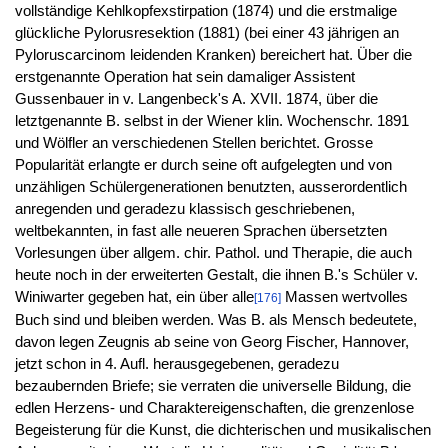
vollständige Kehlkopfexstirpation (1874) und die erstmalige
glückliche Pylorusresektion (1881) (bei einer 43 jährigen an
Pyloruscarcinom leidenden Kranken) bereichert hat. Über die
erstgenannte Operation hat sein damaliger Assistent
Gussenbauer in v. Langenbeck's A. XVII. 1874, über die
letztgenannte B. selbst in der Wiener klin. Wochenschr. 1891
und Wölfler an verschiedenen Stellen berichtet. Grosse
Popularität erlangte er durch seine oft aufgelegten und von
unzähligen Schülergenerationen benutzten, ausserordentlich
anregenden und geradezu klassisch geschriebenen,
weltbekannten, in fast alle neueren Sprachen übersetzten
Vorlesungen über allgem. chir. Pathol. und Therapie, die auch
heute noch in der erweiterten Gestalt, die ihnen B.'s Schüler v.
Winiwarter gegeben hat, ein über alle
Massen wertvolles
[176]
Buch sind und bleiben werden. Was B. als Mensch bedeutete,
davon legen Zeugnis ab seine von Georg Fischer, Hannover,
jetzt schon in 4. Aufl. herausgegebenen, geradezu
bezaubernden Briefe; sie verraten die universelle Bildung, die
edlen Herzens- und Charaktereigenschaften, die grenzenlose
Begeisterung für die Kunst, die dichterischen und musikalischen