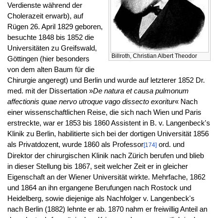
Verdienste während der
Cholerazeit erwarb), auf
Rügen 26. April 1829 geboren,
besuchte 1848 bis 1852 die
Universitäten zu Greifswald,
Billroth, Christian Albert Theodor
Göttingen (hier besonders
von dem alten Baum für die
Chirurgie angeregt) und Berlin und wurde auf letzterer 1852 Dr.
med. mit der Dissertation »
De natura et causa pulmonum
affectionis quae nervo utroque vago dissecto exoritur
« Nach
einer wissenschaftlichen Reise, die sich nach Wien und Paris
erstreckte, war er 1853 bis 1860 Assistent in B. v. Langenbeck's
Klinik zu Berlin, habilitierte sich bei der dortigen Universität 1856
als Privatdozent, wurde 1860 als Professor
ord. und
[174]
Direktor der chirurgischen Klinik nach Zürich berufen und blieb
in dieser Stellung bis 1867, seit welcher Zeit er in gleicher
Eigenschaft an der Wiener Universität wirkte. Mehrfache, 1862
und 1864 an ihn ergangene Berufungen nach Rostock und
Heidelberg, sowie diejenige als Nachfolger v. Langenbeck's
nach Berlin (1882) lehnte er ab. 1870 nahm er freiwillig Anteil an