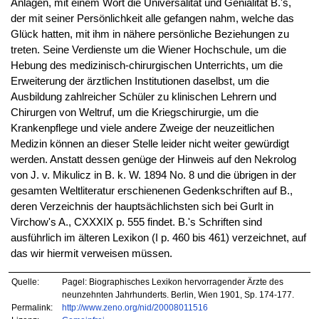
Anlagen, mit einem Wort die Universalität und Genialität B.'s,
der mit seiner Persönlichkeit alle gefangen nahm, welche das
Glück hatten, mit ihm in nähere persönliche Beziehungen zu
treten. Seine Verdienste um die Wiener Hochschule, um die
Hebung des medizinisch-chirurgischen Unterrichts, um die
Erweiterung der ärztlichen Institutionen daselbst, um die
Ausbildung zahlreicher Schüler zu klinischen Lehrern und
Chirurgen von Weltruf, um die Kriegschirurgie, um die
Krankenpflege und viele andere Zweige der neuzeitlichen
Medizin können an dieser Stelle leider nicht weiter gewürdigt
werden. Anstatt dessen genüge der Hinweis auf den Nekrolog
von J. v. Mikulicz in B. k. W. 1894 No. 8 und die übrigen in der
gesamten Weltliteratur erschienenen Gedenkschriften auf B.,
deren Verzeichnis der hauptsächlichsten sich bei Gurlt in
Virchow's A., CXXXIX p. 555 findet. B.'s Schriften sind
ausführlich im älteren Lexikon (I p. 460 bis 461) verzeichnet, auf
das wir hiermit verweisen müssen.
Quelle:
Pagel: Biographisches Lexikon hervorragender Ärzte des
neunzehnten Jahrhunderts. Berlin, Wien 1901, Sp. 174-177.
Permalink:
http://www.zeno.org/nid/20008011516