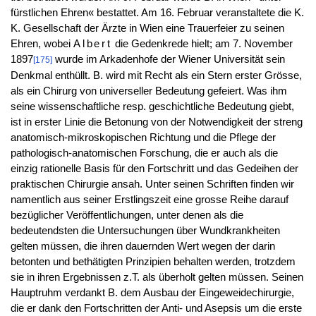
fürstlichen Ehren« bestattet. Am 16. Februar veranstaltete die K.
K. Gesellschaft der Ärzte in Wien eine Trauerfeier zu seinen
Ehren, wobei
Albert
die Gedenkrede hielt; am 7. November
1897
wurde im Arkadenhofe der Wiener Universität sein
[175]
Denkmal enthüllt. B. wird mit Recht als ein Stern erster Grösse,
als ein Chirurg von universeller Bedeutung gefeiert. Was ihm
seine wissenschaftliche resp. geschichtliche Bedeutung giebt,
ist in erster Linie die Betonung von der Notwendigkeit der streng
anatomisch-mikroskopischen Richtung und die Pflege der
pathologisch-anatomischen Forschung, die er auch als die
einzig rationelle Basis für den Fortschritt und das Gedeihen der
praktischen Chirurgie ansah. Unter seinen Schriften finden wir
namentlich aus seiner Erstlingszeit eine grosse Reihe darauf
bezüglicher Veröffentlichungen, unter denen als die
bedeutendsten die Untersuchungen über Wundkrankheiten
gelten müssen, die ihren dauernden Wert wegen der darin
betonten und bethätigten Prinzipien behalten werden, trotzdem
sie in ihren Ergebnissen z.T. als überholt gelten müssen. Seinen
Hauptruhm verdankt B. dem Ausbau der Eingeweidechirurgie,
die er dank den Fortschritten der Anti- und Asepsis um die erste