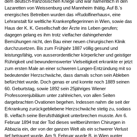
dem deutsch-französischen Kriege und war namentlich in den
Lazaretten von Weissenburg und Mannheim thätig. Auf B.'s
energisches Betreiben wurden das »Rudolfinerhaus«, eine
Lehranstalt für weltliche Krankenpflegerinnen in Wien, sowie das
Haus der K. K. Gesellschaft der Ärzte ins Leben gerufen;
dagegen gelang es ihm trotz vielfacher dahingehender
Bemühungen nicht, den Bau einer neuen chirurgischen Klinik
durchzusetzen. Bis zum Frühjahr 1887 völlig gesund und
leistungsfähig, von ausserordentlicher körperlicher und geistiger
Rührigkeit und bewundernswerter Vielseitigkeit erkrankte er jetzt
zum ersten Male an einer schweren Lungen-Entzündung mit so
bedeutender Herzschwäche, dass damals schon sein Ableben
befürchtet wurde. Doch genas er und konnte noch 1889 seinen
60. Geburtstag, sowie 1892 sein 25jähriges Wiener
Professorenjubiläum unter zahlreichen, von allen Seiten
dargebrachten Ovationen begehen. Indessen nahm die seit der
Erkrankung zurückgebliebene Herzschwäche stetig zu, sodass
B. vielfach seine Berufsthätigkeit unterbrechen musste. Am 6.
Februar 1894 trat der Tod dieses weltberühmten Chirurgen in
Abbazia ein, der von der ganzen Welt als ein schwerer Verlust
tief betrauert wurde. Am 9. Februar wurde B. in Wien »unter