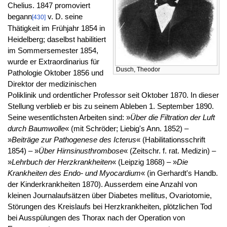
Chelius. 1847 promoviert
begann
v. D. seine
[430]
Thätigkeit im Frühjahr 1854 in
Heidelberg; daselbst habilitiert
im Sommersemester 1854,
wurde er Extraordinarius für
Dusch, Theodor
Pathologie Oktober 1856 und
Direktor der medizinischen
Poliklinik und ordentlicher Professor seit Oktober 1870. In dieser
Stellung verblieb er bis zu seinem Ableben 1. September 1890.
Seine wesentlichsten Arbeiten sind: »
Über die Filtration der Luft
durch Baumwolle
« (mit Schröder; Liebig's Ann. 1852) –
»
Beiträge zur Pathogenese des Icterus
« (Habilitationsschrift
1854) – »
Über Hirnsinusthrombose
« (Zeitschr. f. rat. Medizin) –
»
Lehrbuch der Herzkrankheiten
« (Leipzig 1868) – »
Die
Krankheiten des Endo- und Myocardium
« (in Gerhardt's Handb.
der Kinderkrankheiten 1870). Ausserdem eine Anzahl von
kleinen Journalaufsätzen über Diabetes mellitus, Ovariotomie,
Störungen des Kreislaufs bei Herzkrankheiten, plötzlichen Tod
bei Ausspülungen des Thorax nach der Operation von