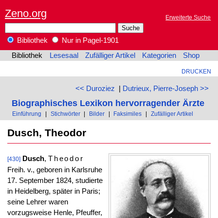
Zeno.org
Erweiterte Suche
Bibliothek
Nur in Pagel-1901
Bibliothek
Lesesaal
Zufälliger Artikel
Kategorien
Shop
DRUCKEN
<< Duroziez
|
Dutrieux, Pierre-Joseph >>
Biographisches Lexikon hervorragender Ärzte
Einführung
|
Stichwörter
|
Bilder
|
Faksimiles
|
Zufälliger Artikel
Dusch, Theodor
Dusch
,
Theodor
[430]
Freih. v., geboren in Karlsruhe
17. September 1824, studierte
in Heidelberg, später in Paris;
seine Lehrer waren
vorzugsweise Henle, Pfeuffer,