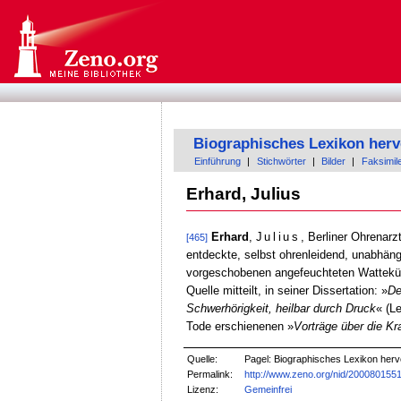
Biographisches Lexikon herv
Einführung
|
Stichwörter
|
Bilder
|
Faksimil
Erhard, Julius
Erhard
,
Julius
, Berliner Ohrenarz
[465]
entdeckte, selbst ohrenleidend, unabhäng
vorgeschobenen angefeuchteten Wattekügel
Quelle mitteilt, in seiner Dissertation: »
De
Schwerhörigkeit, heilbar durch Druck
« (L
Tode erschienenen »
Vorträge über die K
Quelle:
Pagel: Biographisches Lexikon herv
Permalink:
http://www.zeno.org/nid/200080155
Lizenz:
Gemeinfrei