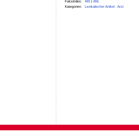
Faksimiles:
465
|
466
Kategorien:
Lexikalischer Artikel
·
Arzt