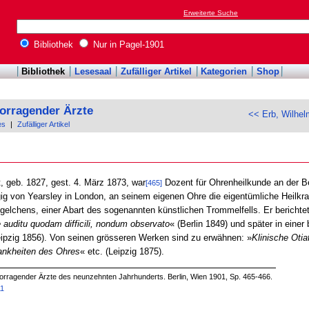
Erweiterte Suche
Bibliothek
Nur in Pagel-1901
Bibliothek
Lesesaal
Zufälliger Artikel
Kategorien
Shop
orragender Ärzte
<< Erb, Wilhel
es
|
Zufälliger Artikel
t, geb. 1827, gest. 4. März 1873, war
Dozent für Ohrenheilkunde an der Ber
[465]
ig von Yearsley in London, an seinem eigenen Ohre die eigentümliche Heilkra
chens, einer Abart des sogenannten künstlichen Trommelfells. Er berichtete 
 auditu quodam difficili, nondum observato
« (Berlin 1849) und später in einer
eipzig 1856). Von seinen grösseren Werken sind zu erwähnen: »
Klinische Otiat
rankheiten des Ohres
« etc. (Leipzig 1875).
orragender Ärzte des neunzehnten Jahrhunderts. Berlin, Wien 1901, Sp. 465-466.
11