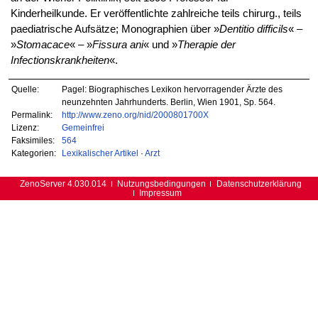
Kinderheilkunde. Er veröffentlichte zahlreiche teils chirurg., teils
paediatrische Aufsätze; Monographien über »
Dentitio difficils
« –
»
Stomacace
« – »
Fissura ani
« und »
Therapie der
Infectionskrankheiten
«.
Quelle:
Pagel: Biographisches Lexikon hervorragender Ärzte des
neunzehnten Jahrhunderts. Berlin, Wien 1901, Sp. 564.
Permalink:
http://www.zeno.org/nid/2000801700X
Lizenz:
Gemeinfrei
Faksimiles:
564
Kategorien:
Lexikalischer Artikel
·
Arzt
ZenoServer 4.030.014
Nutzungsbedingungen
Datenschutzerklärung
Impressum