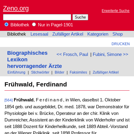
Zeno.org
Erweiterte Suche
Bibliothek
Nur in Pagel-1901
Bibliothek
Lesesaal
Zufälliger Artikel
Kategorien
Shop
DRUCKEN
Biographisches
<< Frosch, Paul
|
Fubini, Simone >>
Lexikon
hervorragender Ärzte
Einführung
|
Stichwörter
|
Bilder
|
Faksimiles
|
Zufälliger Artikel
Frühwald, Ferdinand
Frühwald
,
Ferdinand
, in Wien, daselbst 1. Oktober
[564]
1854 geb. und ausgebildet, Dr. med. 1878, war Demonstrator für
Physiologie bei v. Brücke, Operateur an der chir. Klinik von
Dumreicher, Assistent an der Kinderklinik von Widerhofer und ist
seit 1888 Dozent für Kinderheilkunde, seit 1889 Abteil.-Vorstand
an der Wiener Poliklinik, seit 1898 Professor für