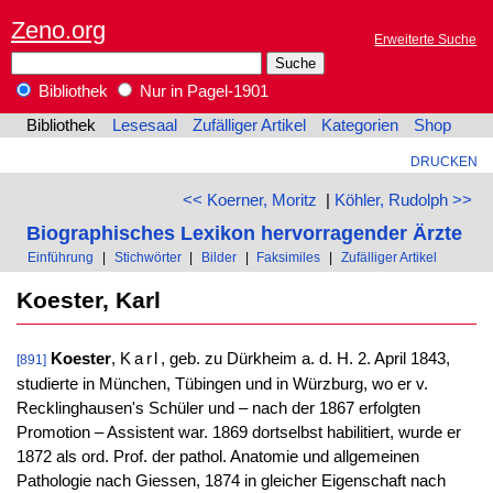
Zeno.org
Erweiterte Suche
Bibliothek
Nur in Pagel-1901
Bibliothek
Lesesaal
Zufälliger Artikel
Kategorien
Shop
DRUCKEN
<< Koerner, Moritz
|
Köhler, Rudolph >>
Biographisches Lexikon hervorragender Ärzte
Einführung
|
Stichwörter
|
Bilder
|
Faksimiles
|
Zufälliger Artikel
Koester, Karl
Koester
,
Karl
, geb. zu Dürkheim a. d. H. 2. April 1843,
[891]
studierte in München, Tübingen und in Würzburg, wo er v.
Recklinghausen's Schüler und – nach der 1867 erfolgten
Promotion – Assistent war. 1869 dortselbst habilitiert, wurde er
1872 als ord. Prof. der pathol. Anatomie und allgemeinen
Pathologie nach Giessen, 1874 in gleicher Eigenschaft nach