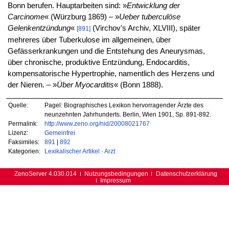
Bonn berufen. Hauptarbeiten sind: »
Entwicklung der
Carcinome
« (Würzburg 1869) – »
Ueber tuberculöse
Gelenkentzündung
«
(Virchov's Archiv, XLVIII), später
[891]
mehreres über Tuberkulose im allgemeinen, über
Gefässerkrankungen und die Entstehung des Aneurysmas,
über chronische, produktive Entzündung, Endocarditis,
kompensatorische Hypertrophie, namentlich des Herzens und
der Nieren. – »
Über Myocarditis
« (Bonn 1888).
Quelle:
Pagel: Biographisches Lexikon hervorragender Ärzte des
neunzehnten Jahrhunderts. Berlin, Wien 1901, Sp. 891-892.
Permalink:
http://www.zeno.org/nid/20008021767
Lizenz:
Gemeinfrei
Faksimiles:
891
|
892
Kategorien:
Lexikalischer Artikel
·
Arzt
ZenoServer 4.030.014
Nutzungsbedingungen
Datenschutzerklärung
Impressum