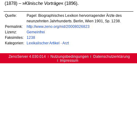
(1878) – »
Klinische Vorträge
« (1896).
Quelle:
Pagel: Biographisches Lexikon hervorragender Ärzte des
neunzehnten Jahrhunderts. Berlin, Wien 1901, Sp. 1238.
Permalink:
http://www.zeno.org/nid/20008026823
Lizenz:
Gemeinfrei
Faksimiles:
1238
Kategorien:
Lexikalischer Artikel
·
Arzt
ZenoServer 4.030.014
Nutzungsbedingungen
Datenschutzerklärung
Impressum