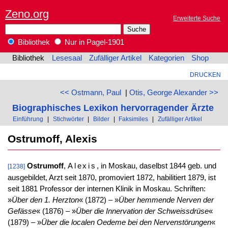
Zeno.org
Erweiterte Suche
Bibliothek
Nur in Pagel-1901
Bibliothek
Lesesaal
Zufälliger Artikel
Kategorien
Shop
DRUCKEN
<< Ostmann, Paul
|
Otis, George Alexander >>
Biographisches Lexikon hervorragender Ärzte
Einführung
|
Stichwörter
|
Bilder
|
Faksimiles
|
Zufälliger Artikel
Ostrumoff, Alexis
Ostrumoff
,
Alexis
, in Moskau, daselbst 1844 geb. und
[1238]
ausgebildet, Arzt seit 1870, promoviert 1872, habilitiert 1879, ist
seit 1881 Professor der internen Klinik in Moskau. Schriften:
»
Über den 1. Herzton
« (1872) – »
Über hemmende Nerven der
Gefässe
« (1876) – »
Über die Innervation der Schweissdrüse
«
(1879) – »
Über die localen Oedeme bei den Nervenstörungen
«