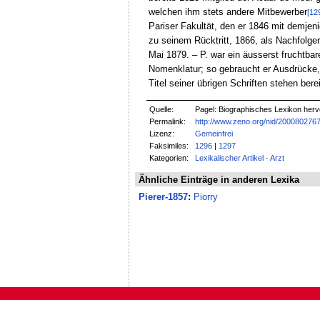
welchen ihm stets andere Mitbewerber
[12
Pariser Fakultät, den er 1846 mit demjeni
zu seinem Rücktritt, 1866, als Nachfolge
Mai 1879. – P. war ein äusserst fruchtbare
Nomenklatur; so gebraucht er Ausdrücke,
Titel seiner übrigen Schriften stehen bere
Quelle:
Pagel: Biographisches Lexikon herv
Permalink:
http://www.zeno.org/nid/200080276
Lizenz:
Gemeinfrei
Faksimiles:
1296
|
1297
Kategorien:
Lexikalischer Artikel
·
Arzt
Ähnliche Einträge in anderen Lexika
Pierer-1857
:
Piorry