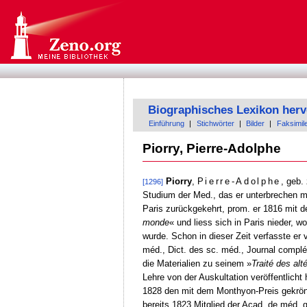
Biographisches Lexikon herv
Einführung
|
Stichwörter
|
Bilder
|
Faksimil
Piorry, Pierre-Adolphe
Piorry
,
Pierre-Adolphe
, geb.
[1296]
Studium der Med., das er unterbrechen m
Paris zurückgekehrt, prom. er 1816 mit d
monde
« und liess sich in Paris nieder, 
wurde. Schon in dieser Zeit verfasste er 
méd., Dict. des sc. méd., Journal compl
die Materialien zu seinem »
Traité des alt
Lehre von der Auskultation veröffentlich
1828 den mit dem Monthyon-Preis gekrön
bereits 1823 Mitglied der Acad. de méd. 