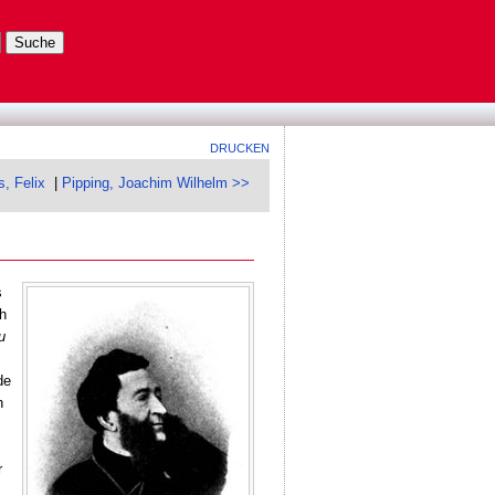
DRUCKEN
, Felix
|
Pipping, Joachim Wilhelm >>
s
h
u
de
n
r