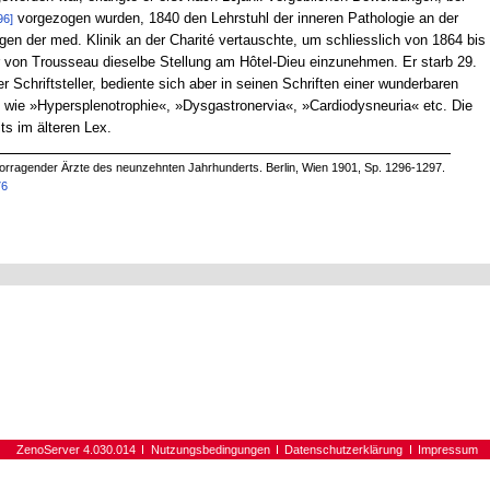
vorgezogen wurden, 1840 den Lehrstuhl der inneren Pathologie an der
96]
gen der med. Klinik an der Charité vertauschte, um schliesslich von 1864 bis
r von Trousseau dieselbe Stellung am Hôtel-Dieu einzunehmen. Er starb 29.
r Schriftsteller, bediente sich aber in seinen Schriften einer wunderbaren
 wie »Hypersplenotrophie«, »Dysgastronervia«, »Cardiodysneuria« etc. Die
its im älteren Lex.
orragender Ärzte des neunzehnten Jahrhunderts. Berlin, Wien 1901, Sp. 1296-1297.
76
ZenoServer 4.030.014
Nutzungsbedingungen
Datenschutzerklärung
Impressum