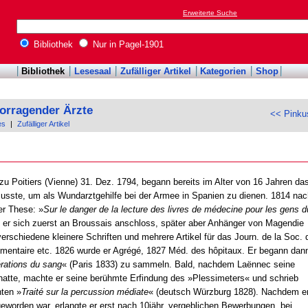
Erweiterte Suche
Bibliothek
Nur in Pagel-1901
Bibliothek
Lesesaal
Zufälliger Artikel
Kategorien
Shop
orragender Ärzte
<< Pinkus
es
|
Zufälliger Artikel
 zu Poitiers (Vienne) 31. Dez. 1794, begann bereits im Alter von 16 Jahren da
usste, um als Wundarztgehilfe bei der Armee in Spanien zu dienen. 1814 nac
er These: »
Sur le danger de la lecture des livres de médecine pour les gens d
wo er sich zuerst an Broussais anschloss, später aber Anhänger von Magendie
verschiedene kleinere Schriften und mehrere Artikel für das Journ. de la Soc. 
émentaire etc. 1826 wurde er Agrégé, 1827 Méd. des hôpitaux. Er begann dan
érations du sang
« (Paris 1833) zu sammeln. Bald, nachdem Laënnec seine
t hatte, machte er seine berühmte Erfindung des »Plessimeters« und schrieb
ten »
Traité sur la percussion médiate
« (deutsch Würzburg 1828). Nachdem e
geworden war, erlangte er erst nach 10jähr. vergeblichen Bewerbungen, bei