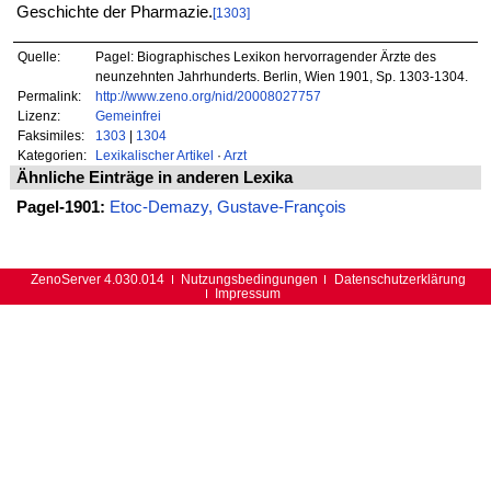
Geschichte der Pharmazie.
[1303]
Quelle:
Pagel: Biographisches Lexikon hervorragender Ärzte des
neunzehnten Jahrhunderts. Berlin, Wien 1901, Sp. 1303-1304.
Permalink:
http://www.zeno.org/nid/20008027757
Lizenz:
Gemeinfrei
Faksimiles:
1303
|
1304
Kategorien:
Lexikalischer Artikel
·
Arzt
Ähnliche Einträge in anderen Lexika
Pagel-1901:
Etoc-Demazy, Gustave-François
ZenoServer 4.030.014
Nutzungsbedingungen
Datenschutzerklärung
Impressum