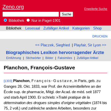
Zeno.org
Erweiterte Suche
Bibliothek
Nur in Pagel-1901
Bibliothek
Lesesaal
Zufälliger Artikel
Kategorien
Shop
DRUCKEN
<< Placzek, Siegfried
|
Playfair, Sir Lyon >>
Biographisches Lexikon hervorragender Ärzte
Einführung
|
Stichwörter
|
Bilder
|
Faksimiles
|
Zufälliger Artikel
Planchon, François-Gustave
Planchon
,
François-Gustave
, in Paris, geb. zu
[1303]
Ganges 28. Okt. 1833, war Prof. der Arzneimittellehre an der
École sup. de pharmacie, Mitgl. der Acad. de méd. seit 1877
und starb April 1900. Er schrieb: »
Traité pratique de la
détermination des drogues simples d'origine végétale
« (1874 bis
75, 2 voll.) und zahlreiche andere Arbeiten, besonders zur